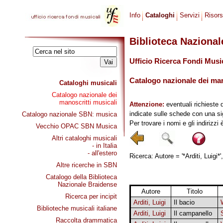
Info
Cataloghi
Servizi
Risor
Biblioteca Naziona
Ufficio Ricerca Fondi Musi
Catalogo nazionale dei mano
Cataloghi musicali
Catalogo nazionale dei
manoscritti musicali
Attenzione:
eventuali richieste 
indicate sulle schede con una si
Catalogo nazionale SBN: musica
Per trovare i nomi e gli indirizzi
Vecchio OPAC SBN Musica
Altri cataloghi musicali
- in Italia
- all'estero
Ricerca: Autore = '*Arditi, Luigi*'
Altre ricerche in SBN
Catalogo della Biblioteca
Nazionale Braidense
Autore
Titolo
Ricerca per incipit
Arditi, Luigi
Il bacio
Biblioteche musicali italiane
Arditi, Luigi
Il campanello
Raccolta drammatica