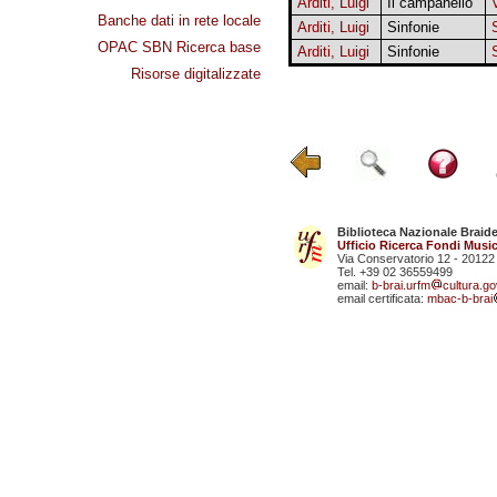
Arditi, Luigi
Il campanello
Banche dati in rete locale
Arditi, Luigi
Sinfonie
OPAC SBN Ricerca base
Arditi, Luigi
Sinfonie
Risorse digitalizzate
Biblioteca Nazionale Braid
Ufficio Ricerca Fondi Music
Via Conservatorio 12 - 20122
Tel. +39 02 36559499
email:
b-brai.urfm
cultura.gov
email certificata:
mbac-b-brai