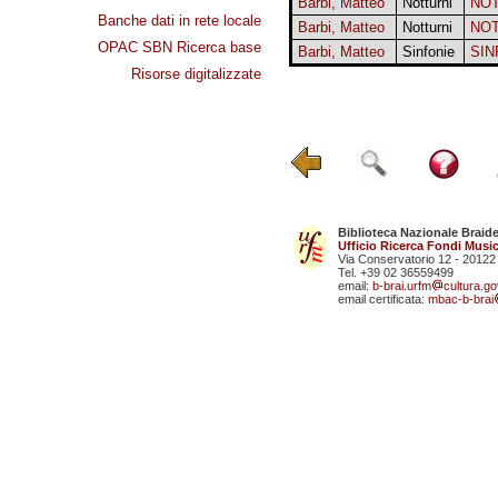
Barbi, Matteo
Notturni
NO
Banche dati in rete locale
Barbi, Matteo
Notturni
NO
OPAC SBN Ricerca base
Barbi, Matteo
Sinfonie
SIN
Risorse digitalizzate
Biblioteca Nazionale Braid
Ufficio Ricerca Fondi Music
Via Conservatorio 12 - 20122
Tel. +39 02 36559499
email:
b-brai.urfm
cultura.gov
email certificata:
mbac-b-brai