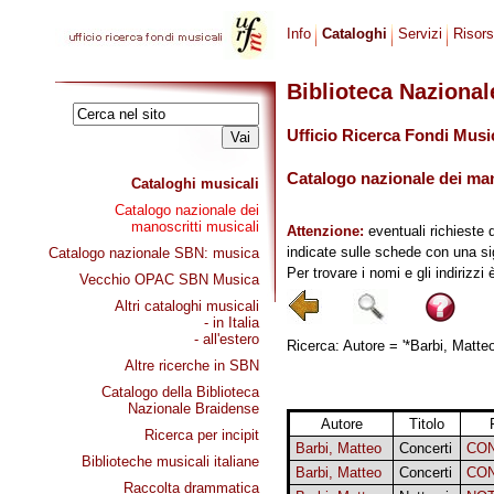
Info
Cataloghi
Servizi
Risor
Biblioteca Naziona
Ufficio Ricerca Fondi Musi
Catalogo nazionale dei mano
Cataloghi musicali
Catalogo nazionale dei
manoscritti musicali
Attenzione:
eventuali richieste 
indicate sulle schede con una si
Catalogo nazionale SBN: musica
Per trovare i nomi e gli indirizzi
Vecchio OPAC SBN Musica
Altri cataloghi musicali
- in Italia
- all'estero
Ricerca: Autore = '*Barbi, Matteo
Altre ricerche in SBN
Catalogo della Biblioteca
Nazionale Braidense
Autore
Titolo
Ricerca per incipit
Barbi, Matteo
Concerti
CO
Biblioteche musicali italiane
Barbi, Matteo
Concerti
CO
Raccolta drammatica