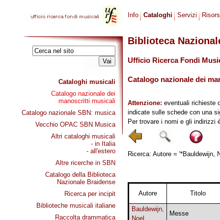
Info
Cataloghi
Servizi
Risor
Biblioteca Naziona
Ufficio Ricerca Fondi Musi
Catalogo nazionale dei mano
Cataloghi musicali
Catalogo nazionale dei
manoscritti musicali
Attenzione:
eventuali richieste 
indicate sulle schede con una si
Catalogo nazionale SBN: musica
Per trovare i nomi e gli indirizzi
Vecchio OPAC SBN Musica
Altri cataloghi musicali
- in Italia
- all'estero
Ricerca: Autore = '*Bauldewijn, N
Altre ricerche in SBN
Catalogo della Biblioteca
Nazionale Braidense
Autore
Titolo
Ricerca per incipit
Biblioteche musicali italiane
Bauldewijn,
Messe
Raccolta drammatica
Noel