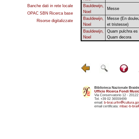
Banche dati in rete locale
Bauldewijn,
Messe
Noel
OPAC SBN Ricerca base
Bauldewijn,
Messe (En douleu
Risorse digitalizzate
Noel
et tristesse)
Bauldewijn,
Quam pulchra es 
Noel
Quam decora
Biblioteca Nazionale Braid
Ufficio Ricerca Fondi Music
Via Conservatorio 12 - 20122
Tel. +39 02 36559499
email:
b-brai.urfm
cultura.gov
email certificata:
mbac-b-brai