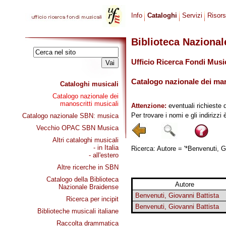
Info
Cataloghi
Servizi
Risor
Biblioteca Naziona
Ufficio Ricerca Fondi Musi
Catalogo nazionale dei mano
Cataloghi musicali
Catalogo nazionale dei
manoscritti musicali
Attenzione:
eventuali richieste 
Per trovare i nomi e gli indirizzi
Catalogo nazionale SBN: musica
Vecchio OPAC SBN Musica
Altri cataloghi musicali
- in Italia
Ricerca: Autore = '*Benvenuti, Gi
- all'estero
Altre ricerche in SBN
Catalogo della Biblioteca
Autore
Nazionale Braidense
Benvenuti, Giovanni Battista
Ricerca per incipit
Benvenuti, Giovanni Battista
Biblioteche musicali italiane
Raccolta drammatica