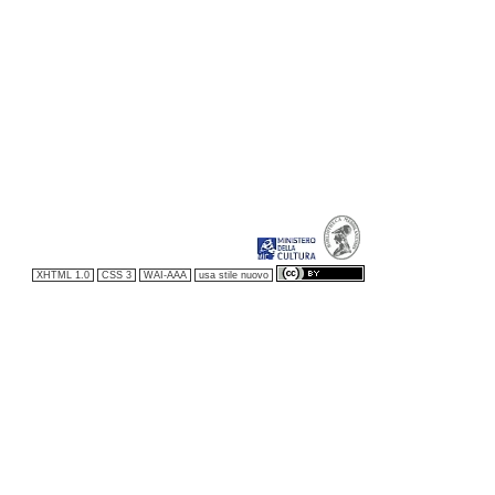
XHTML 1.0
CSS 3
WAI-AAA
usa stile nuovo