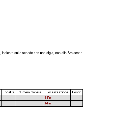
, indicate sulle schede con una sigla, non alla Braidense.
Tonalità
Numero d'opera
Localizzazione
Fondo
I-Fn
I-Fn