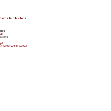
Cerca la biblioteca
ense
ali
 Milano
.it
mailcert.cultura.gov.it