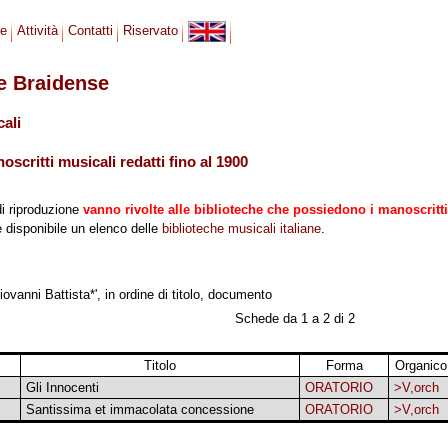
se
Attività
Contatti
Riservato
le Braidense
cali
scritti musicali redatti fino al 1900
di riproduzione
vanno rivolte alle biblioteche che possiedono i manoscritti
 è disponibile un elenco delle
biblioteche musicali italiane
.
ovanni Battista*', in ordine di titolo, documento
Schede da 1 a 2 di 2
Titolo
Forma
Organico
Gli Innocenti
ORATORIO
>V,orch
Santissima et immacolata concessione
ORATORIO
>V,orch