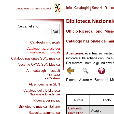
Info
Cataloghi
Servizi
Risor
Biblioteca Naziona
Ufficio Ricerca Fondi Musi
Catalogo nazionale dei mano
Cataloghi musicali
Catalogo nazionale dei
manoscritti musicali
Attenzione:
eventuali richieste 
indicate sulle schede con una si
Catalogo nazionale SBN: musica
Per trovare i nomi e gli indirizzi
Vecchio OPAC SBN Musica
Altri cataloghi musicali
- in Italia
- all'estero
Ricerca: Autore = '*Bertorotti, Ma
Altre ricerche in SBN
Catalogo della Biblioteca
Nazionale Braidense
Autore
Titolo
Ricerca per incipit
Biblioteche musicali italiane
Bertorotti,
Adagio
Raccolta drammatica
Marcellino