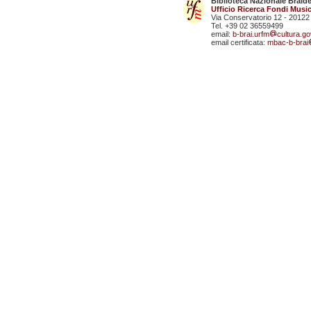
Biblioteca Nazionale Braid
Ufficio Ricerca Fondi Music
Via Conservatorio 12 - 20122
Tel. +39 02 36559499
email:
b-brai.urfm
cultura.gov
email certificata:
mbac-b-brai