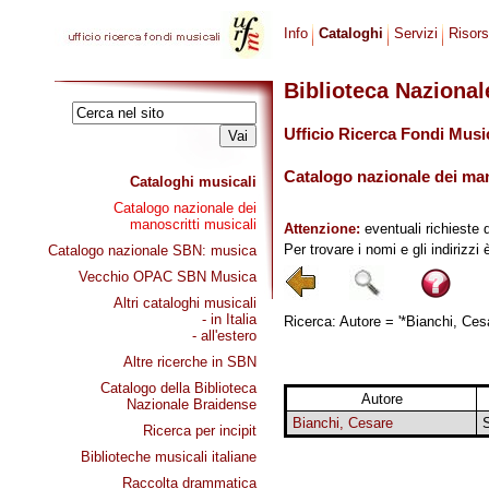
Info
Cataloghi
Servizi
Risor
Biblioteca Naziona
Ufficio Ricerca Fondi Musi
Catalogo nazionale dei mano
Cataloghi musicali
Catalogo nazionale dei
manoscritti musicali
Attenzione:
eventuali richieste 
Per trovare i nomi e gli indirizzi
Catalogo nazionale SBN: musica
Vecchio OPAC SBN Musica
Altri cataloghi musicali
- in Italia
Ricerca: Autore = '*Bianchi, Cesa
- all'estero
Altre ricerche in SBN
Catalogo della Biblioteca
Autore
Nazionale Braidense
Bianchi, Cesare
S
Ricerca per incipit
Biblioteche musicali italiane
Raccolta drammatica