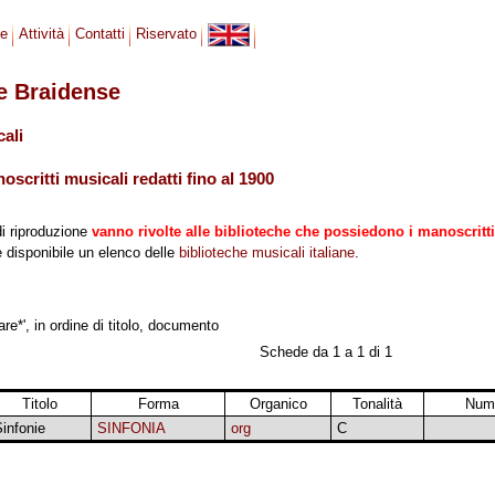
se
Attività
Contatti
Riservato
le Braidense
cali
scritti musicali redatti fino al 1900
di riproduzione
vanno rivolte alle biblioteche che possiedono i manoscritti
 è disponibile un elenco delle
biblioteche musicali italiane
.
re*', in ordine di titolo, documento
Schede da 1 a 1 di 1
Titolo
Forma
Organico
Tonalità
Nume
infonie
SINFONIA
org
C