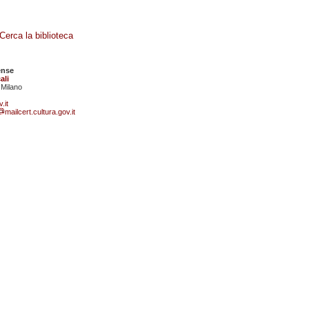
Cerca la biblioteca
ense
ali
 Milano
.it
mailcert.cultura.gov.it