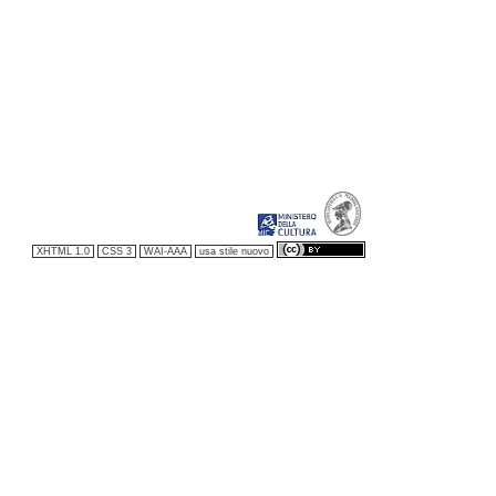
XHTML 1.0
CSS 3
WAI-AAA
usa stile nuovo