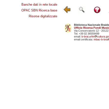
Banche dati in rete locale
OPAC SBN Ricerca base
Risorse digitalizzate
Biblioteca Nazionale Braid
Ufficio Ricerca Fondi Music
Via Conservatorio 12 - 20122
Tel. +39 02 36559499
email:
b-brai.urfm
cultura.gov
email certificata:
mbac-b-brai