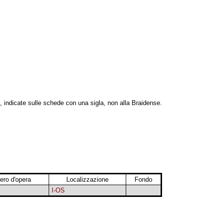
, indicate sulle schede con una sigla, non alla Braidense.
ro d'opera
Localizzazione
Fondo
I-OS