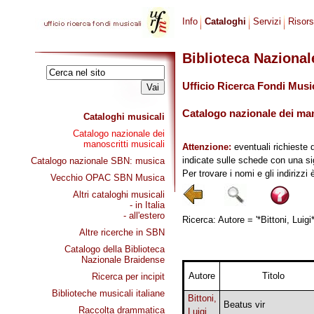
Info
Cataloghi
Servizi
Risor
Biblioteca Naziona
Ufficio Ricerca Fondi Musi
Catalogo nazionale dei mano
Cataloghi musicali
Catalogo nazionale dei
manoscritti musicali
Attenzione:
eventuali richieste 
indicate sulle schede con una si
Catalogo nazionale SBN: musica
Per trovare i nomi e gli indirizzi
Vecchio OPAC SBN Musica
Altri cataloghi musicali
- in Italia
- all'estero
Ricerca: Autore = '*Bittoni, Luigi
Altre ricerche in SBN
Catalogo della Biblioteca
Nazionale Braidense
Autore
Titolo
Ricerca per incipit
Biblioteche musicali italiane
Bittoni,
Beatus vir
Raccolta drammatica
Luigi