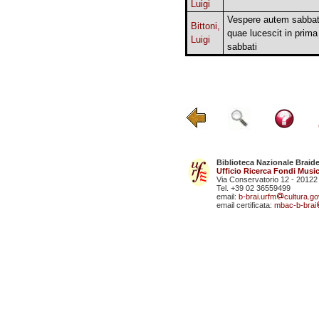
Luigi
Vespere autem sabbat
Bittoni,
quae lucescit in prima
Luigi
sabbati
Biblioteca Nazionale Braid
Ufficio Ricerca Fondi Music
Via Conservatorio 12 - 20122
Tel. +39 02 36559499
email:
b-brai.urfm
cultura.gov
email certificata:
mbac-b-brai