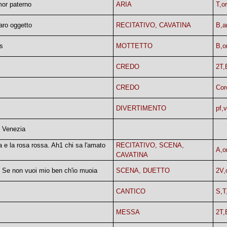
mor paterno
ARIA
T,o
aro oggetto
RECITATIVO, CAVATINA
B,a
s
MOTTETTO
B,o
CREDO
2T,
CREDO
Cor
DIVERTIMENTO
pf,v
i Venezia
 e la rosa rossa. Ah1 chi sa l'amato
RECITATIVO, SCENA,
A,o
CAVATINA
. Se non vuoi mio ben ch'io muoia
SCENA, DUETTO
2V,
CANTICO
S,T
MESSA
2T,