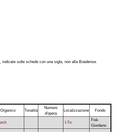
, indicate sulle schede con una sigla, non alla Braidense.
Numero
Organico
Tonalità
Localizzazione
Fondo
d'opera
Foà-
orch
I-Tn
Giordano