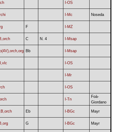
rch
I-OS
rchi
I-Mc
Noseda
rg
F
I-MZ
B,orch
C
N. 4
I-Msap
o(4V),orch,org
Bb
I-Msap
l,vlc
I-OS
I-Mr
rch
I-OS
Foà-
orch
I-Tn
Giordano
,B,orch
Eb
I-BGc
Mayr
B,org
G
I-BGc
Mayr