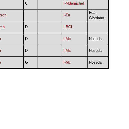
C
I-Mdemicheli
Foà-
orch
I-Tn
Giordano
rch
D
I-BGi
h
D
I-Mc
Noseda
h
D
I-Mc
Noseda
h
G
I-Mc
Noseda