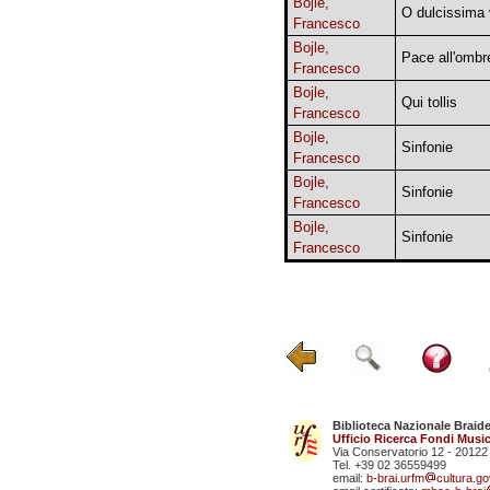
Bojle,
O dulcissima
Francesco
Bojle,
Pace all'ombr
Francesco
Bojle,
Qui tollis
Francesco
Bojle,
Sinfonie
Francesco
Bojle,
Sinfonie
Francesco
Bojle,
Sinfonie
Francesco
Biblioteca Nazionale Braid
Ufficio Ricerca Fondi Music
Via Conservatorio 12 - 20122
Tel. +39 02 36559499
email:
b-brai.urfm
cultura.gov