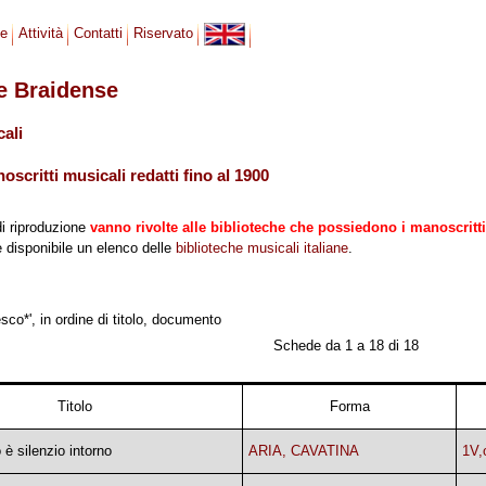
se
Attività
Contatti
Riservato
le Braidense
cali
scritti musicali redatti fino al 1900
di riproduzione
vanno rivolte alle biblioteche che possiedono i manoscritti
 è disponibile un elenco delle
biblioteche musicali italiane
.
sco*', in ordine di titolo, documento
Schede da 1 a 18 di 18
Titolo
Forma
è silenzio intorno
ARIA, CAVATINA
1V,