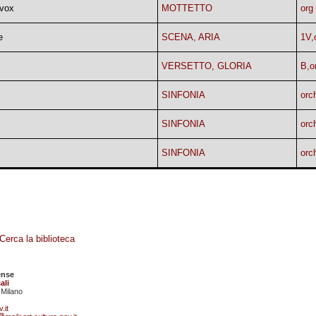
 vox
MOTTETTO
org
e
SCENA, ARIA
1V,
VERSETTO, GLORIA
B,o
SINFONIA
orc
SINFONIA
orc
SINFONIA
orc
Cerca la biblioteca
ense
ali
 Milano
.it