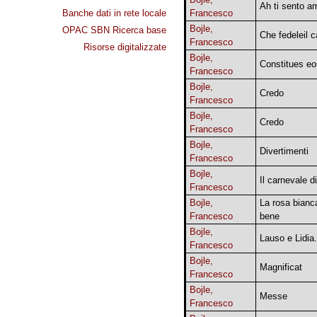
Ah ti sento a
Banche dati in rete locale
Francesco
Bojle,
OPAC SBN Ricerca base
Che fedeleil c
Francesco
Risorse digitalizzate
Bojle,
Constitues eo
Francesco
Bojle,
Credo
Francesco
Bojle,
Credo
Francesco
Bojle,
Divertimenti
Francesco
Bojle,
Il carnevale d
Francesco
Bojle,
La rosa bianca
Francesco
bene
Bojle,
Lauso e Lidia
Francesco
Bojle,
Magnificat
Francesco
Bojle,
Messe
Francesco