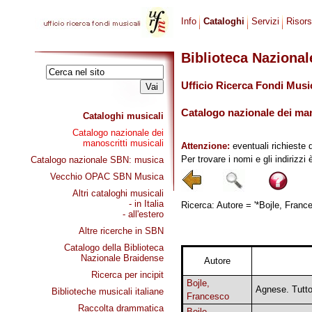
Info
Cataloghi
Servizi
Risor
Biblioteca Naziona
Ufficio Ricerca Fondi Musi
Catalogo nazionale dei mano
Cataloghi musicali
Catalogo nazionale dei
manoscritti musicali
Attenzione:
eventuali richieste 
Per trovare i nomi e gli indirizzi
Catalogo nazionale SBN: musica
Vecchio OPAC SBN Musica
Altri cataloghi musicali
- in Italia
Ricerca: Autore = '*Bojle, France
- all'estero
Altre ricerche in SBN
Catalogo della Biblioteca
Nazionale Braidense
Autore
Ricerca per incipit
Bojle,
Agnese. Tutto 
Biblioteche musicali italiane
Francesco
Raccolta drammatica
Bojle,