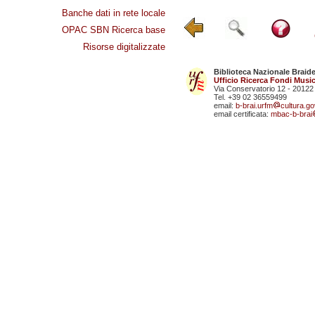
Banche dati in rete locale
OPAC SBN Ricerca base
Risorse digitalizzate
Biblioteca Nazionale Braid
Ufficio Ricerca Fondi Music
Via Conservatorio 12 - 20122
Tel. +39 02 36559499
email:
b-brai.urfm
cultura.gov
email certificata:
mbac-b-brai