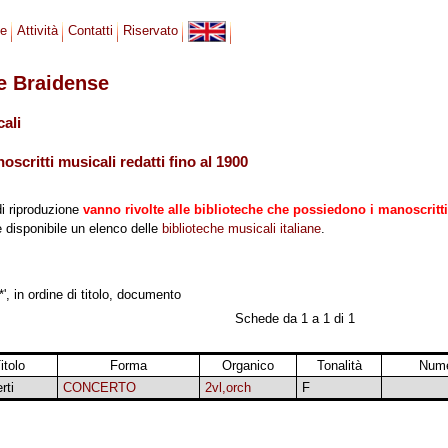
se
Attività
Contatti
Riservato
le Braidense
cali
scritti musicali redatti fino al 1900
di riproduzione
vanno rivolte alle biblioteche che possiedono i manoscritti
 è disponibile un elenco delle
biblioteche musicali italiane
.
*', in ordine di titolo, documento
Schede da 1 a 1 di 1
itolo
Forma
Organico
Tonalità
Nume
rti
CONCERTO
2vl,orch
F