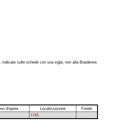
, indicate sulle schede con una sigla, non alla Braidense.
ro d'opera
Localizzazione
Fondo
I-OS