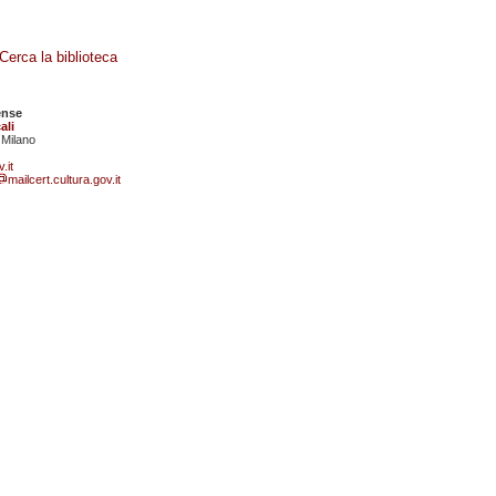
Cerca la biblioteca
ense
ali
 Milano
.it
mailcert.cultura.gov.it