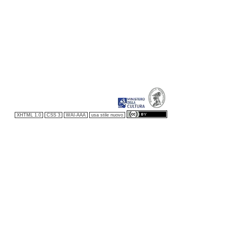
XHTML 1.0
CSS 3
WAI-AAA
usa stile nuovo