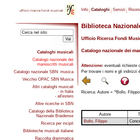
Info
Cataloghi
Servizi
Risor
Biblioteca Naziona
Ufficio Ricerca Fondi Musi
Catalogo nazionale dei mano
Cataloghi musicali
Catalogo nazionale dei
manoscritti musicali
Attenzione:
eventuali richieste 
Per trovare i nomi e gli indirizzi
Catalogo nazionale SBN: musica
Vecchio OPAC SBN Musica
Altri cataloghi musicali
- in Italia
Ricerca: Autore = '*Bollo, Filippo
- all'estero
Altre ricerche in SBN
Catalogo della Biblioteca
Autore
T
Nazionale Braidense
Bollo, Filippo
Conce
Ricerca per incipit
Biblioteche musicali italiane
Raccolta drammatica