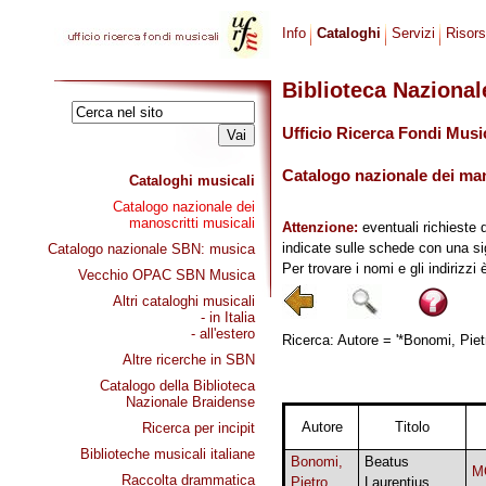
Info
Cataloghi
Servizi
Risor
Biblioteca Naziona
Ufficio Ricerca Fondi Musi
Catalogo nazionale dei mano
Cataloghi musicali
Catalogo nazionale dei
manoscritti musicali
Attenzione:
eventuali richieste 
indicate sulle schede con una si
Catalogo nazionale SBN: musica
Per trovare i nomi e gli indirizzi
Vecchio OPAC SBN Musica
Altri cataloghi musicali
- in Italia
- all'estero
Ricerca: Autore = '*Bonomi, Pietr
Altre ricerche in SBN
Catalogo della Biblioteca
Nazionale Braidense
Autore
Titolo
Ricerca per incipit
Biblioteche musicali italiane
Bonomi,
Beatus
M
Raccolta drammatica
Pietro
Laurentius