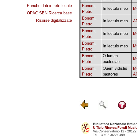
Banche dati in rete locale
Bonomi,
In lectulo meo
M
Pietro
OPAC SBN Ricerca base
Bonomi,
Risorse digitalizzate
In lectulo meo
A
Pietro
Bonomi,
In lectulo meo
M
Pietro
Bonomi,
In lectulo meo
M
Pietro
Bonomi,
O lumen
M
Pietro
ecclesiae
Bonomi,
Quem vidistis
M
Pietro
pastores
A
Biblioteca Nazionale Braid
Ufficio Ricerca Fondi Music
Via Conservatorio 12 - 20122
Tel. +39 02 36559499