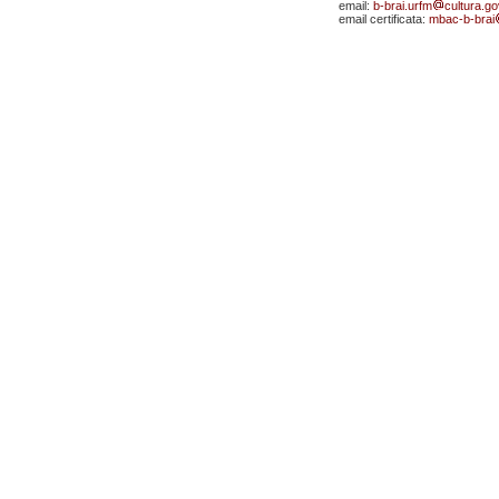
email:
b-brai.urfm
cultura.gov
email certificata:
mbac-b-brai