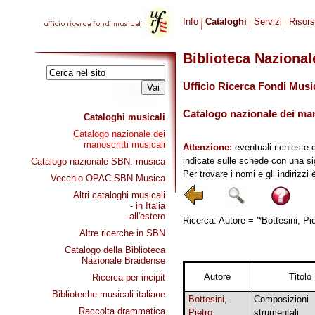
Info
Cataloghi
Servizi
Risor
Biblioteca Naziona
Ufficio Ricerca Fondi Musi
Catalogo nazionale dei mano
Cataloghi musicali
Catalogo nazionale dei
manoscritti musicali
Attenzione:
eventuali richieste 
indicate sulle schede con una si
Catalogo nazionale SBN: musica
Per trovare i nomi e gli indirizzi
Vecchio OPAC SBN Musica
Altri cataloghi musicali
- in Italia
- all'estero
Ricerca: Autore = '*Bottesini, Pie
Altre ricerche in SBN
Catalogo della Biblioteca
Nazionale Braidense
Autore
Titolo
Ricerca per incipit
Biblioteche musicali italiane
Bottesini,
Composizioni
Raccolta drammatica
Pietro
strumentali