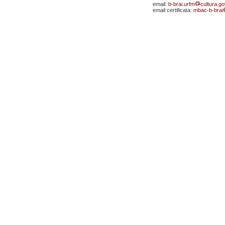
email:
b-brai.urfm
cultura.gov
email certificata:
mbac-b-brai