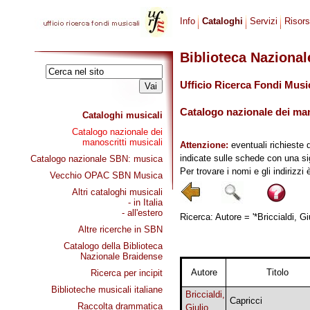
Info
Cataloghi
Servizi
Risor
Biblioteca Naziona
Ufficio Ricerca Fondi Musi
Catalogo nazionale dei mano
Cataloghi musicali
Catalogo nazionale dei
manoscritti musicali
Attenzione:
eventuali richieste 
indicate sulle schede con una si
Catalogo nazionale SBN: musica
Per trovare i nomi e gli indirizzi
Vecchio OPAC SBN Musica
Altri cataloghi musicali
- in Italia
- all'estero
Ricerca: Autore = '*Briccialdi, Gi
Altre ricerche in SBN
Catalogo della Biblioteca
Nazionale Braidense
Autore
Titolo
Ricerca per incipit
Biblioteche musicali italiane
Briccialdi,
Capricci
Raccolta drammatica
Giulio