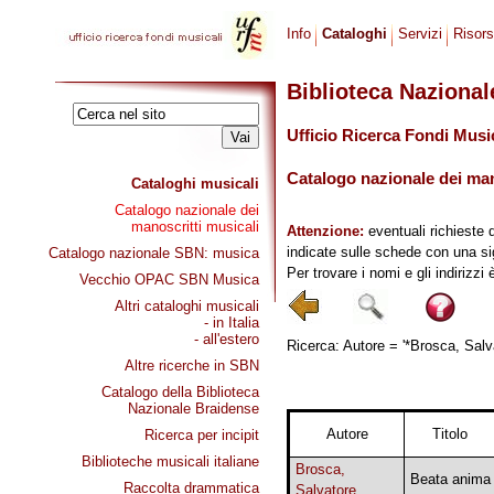
Info
Cataloghi
Servizi
Risor
Biblioteca Naziona
Ufficio Ricerca Fondi Musi
Catalogo nazionale dei mano
Cataloghi musicali
Catalogo nazionale dei
manoscritti musicali
Attenzione:
eventuali richieste 
indicate sulle schede con una si
Catalogo nazionale SBN: musica
Per trovare i nomi e gli indirizzi
Vecchio OPAC SBN Musica
Altri cataloghi musicali
- in Italia
- all'estero
Ricerca: Autore = '*Brosca, Salva
Altre ricerche in SBN
Catalogo della Biblioteca
Nazionale Braidense
Autore
Titolo
Ricerca per incipit
Biblioteche musicali italiane
Brosca,
Beata anima
Raccolta drammatica
Salvatore