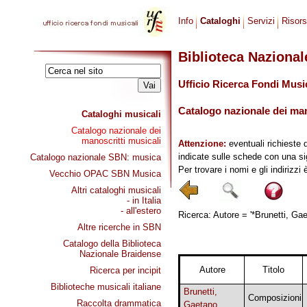
Info
Cataloghi
Servizi
Risor
Biblioteca Naziona
Ufficio Ricerca Fondi Musi
Catalogo nazionale dei mano
Cataloghi musicali
Catalogo nazionale dei
manoscritti musicali
Attenzione:
eventuali richieste 
indicate sulle schede con una si
Catalogo nazionale SBN: musica
Per trovare i nomi e gli indirizzi
Vecchio OPAC SBN Musica
Altri cataloghi musicali
- in Italia
- all'estero
Ricerca: Autore = '*Brunetti, Gae
Altre ricerche in SBN
Catalogo della Biblioteca
Nazionale Braidense
Autore
Titolo
Ricerca per incipit
Biblioteche musicali italiane
Brunetti,
Composizioni
Raccolta drammatica
Gaetano