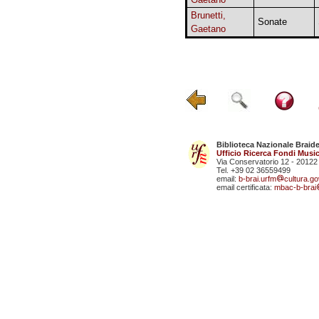
Brunetti,
Sonate
Gaetano
Biblioteca Nazionale Braid
Ufficio Ricerca Fondi Music
Via Conservatorio 12 - 20122
Tel. +39 02 36559499
email:
b-brai.urfm
cultura.gov
email certificata:
mbac-b-brai