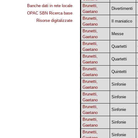
Banche dati in rete locale
Brunetti,
Divertimenti
Gaetano
OPAC SBN Ricerca base
Brunetti,
Risorse digitalizzate
Il maniatico
Gaetano
Brunetti,
Messe
Gaetano
Brunetti,
Quartetti
Gaetano
Brunetti,
Quartetti
Gaetano
Brunetti,
Quintetti
Gaetano
Brunetti,
Sinfonie
Gaetano
Brunetti,
Sinfonie
Gaetano
Brunetti,
Sinfonie
Gaetano
Brunetti,
Sinfonie
Gaetano
Brunetti,
Sinfonie
Gaetano