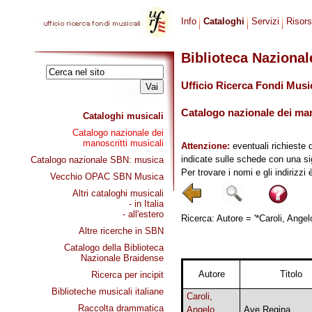
Info
Cataloghi
Servizi
Risor
Biblioteca Naziona
Ufficio Ricerca Fondi Musi
Catalogo nazionale dei mano
Cataloghi musicali
Catalogo nazionale dei
manoscritti musicali
Attenzione:
eventuali richieste 
indicate sulle schede con una si
Catalogo nazionale SBN: musica
Per trovare i nomi e gli indirizzi
Vecchio OPAC SBN Musica
Altri cataloghi musicali
- in Italia
- all'estero
Ricerca: Autore = '*Caroli, Angel
Altre ricerche in SBN
Catalogo della Biblioteca
Nazionale Braidense
Autore
Titolo
Ricerca per incipit
Biblioteche musicali italiane
Caroli,
Raccolta drammatica
Angelo
Ave Regina