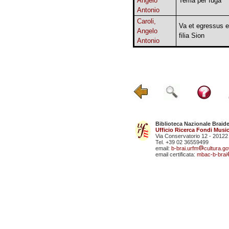
Angelo
Tema per fuga
Antonio
Caroli,
Va et egressus e
Angelo
filia Sion
Antonio
Biblioteca Nazionale Braid
Ufficio Ricerca Fondi Music
Via Conservatorio 12 - 20122
Tel. +39 02 36559499
email:
b-brai.urfm
cultura.gov
email certificata:
mbac-b-brai