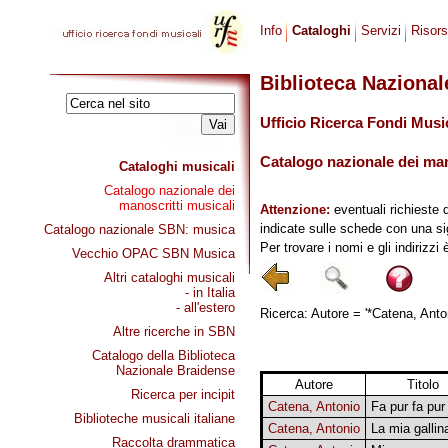
Info
Cataloghi
Servizi
Risor
Biblioteca Naziona
Ufficio Ricerca Fondi Musi
Catalogo nazionale dei mano
Cataloghi musicali
Catalogo nazionale dei
manoscritti musicali
Attenzione:
eventuali richieste 
indicate sulle schede con una si
Catalogo nazionale SBN: musica
Per trovare i nomi e gli indirizzi
Vecchio OPAC SBN Musica
Altri cataloghi musicali
- in Italia
- all'estero
Ricerca: Autore = '*Catena, Anton
Altre ricerche in SBN
Catalogo della Biblioteca
Nazionale Braidense
Autore
Titolo
Ricerca per incipit
Catena, Antonio
Fa pur fa pur
Biblioteche musicali italiane
Catena, Antonio
La mia gallin
Raccolta drammatica