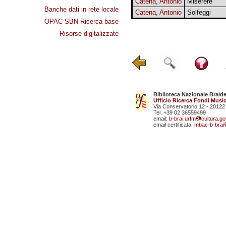
Catena, Antonio
Miserere
Banche dati in rete locale
Catena, Antonio
Solfeggi
OPAC SBN Ricerca base
Risorse digitalizzate
Biblioteca Nazionale Braid
Ufficio Ricerca Fondi Music
Via Conservatorio 12 - 20122
Tel. +39 02 36559499
email:
b-brai.urfm
cultura.gov
email certificata:
mbac-b-brai