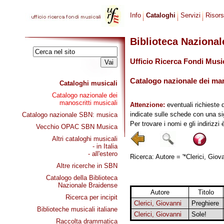
Info
Cataloghi
Servizi
Risor
Biblioteca Naziona
Ufficio Ricerca Fondi Musi
Catalogo nazionale dei mano
Cataloghi musicali
Catalogo nazionale dei
manoscritti musicali
Attenzione:
eventuali richieste 
indicate sulle schede con una si
Catalogo nazionale SBN: musica
Per trovare i nomi e gli indirizzi
Vecchio OPAC SBN Musica
Altri cataloghi musicali
- in Italia
- all'estero
Ricerca: Autore = '*Clerici, Giova
Altre ricerche in SBN
Catalogo della Biblioteca
Nazionale Braidense
Autore
Titolo
Ricerca per incipit
Clerici, Giovanni
Preghiere
Biblioteche musicali italiane
Clerici, Giovanni
Sole!
Raccolta drammatica