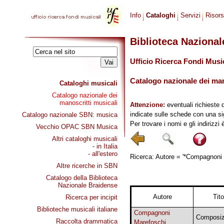
Info
Cataloghi
Servizi
Risor
Biblioteca Naziona
Ufficio Ricerca Fondi Musi
Catalogo nazionale dei mano
Cataloghi musicali
Catalogo nazionale dei
manoscritti musicali
Attenzione:
eventuali richieste 
indicate sulle schede con una si
Catalogo nazionale SBN: musica
Per trovare i nomi e gli indirizzi
Vecchio OPAC SBN Musica
Altri cataloghi musicali
- in Italia
- all'estero
Ricerca: Autore = '*Compagnoni M
Altre ricerche in SBN
Catalogo della Biblioteca
Nazionale Braidense
Autore
Tito
Ricerca per incipit
Biblioteche musicali italiane
Compagnoni
Composiz
Raccolta drammatica
Marefoschi,