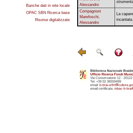
strumenta
Alessandro
Banche dati in rete locale
Compagnoni
OPAC SBN Ricerca base
La capan
Marefoschi,
incantata
Risorse digitalizzate
Alessandro
Biblioteca Nazionale Braid
Ufficio Ricerca Fondi Music
Via Conservatorio 12 - 20122
Tel. +39 02 36559499
email:
b-brai.urfm
cultura.gov
email certificata:
mbac-b-brai