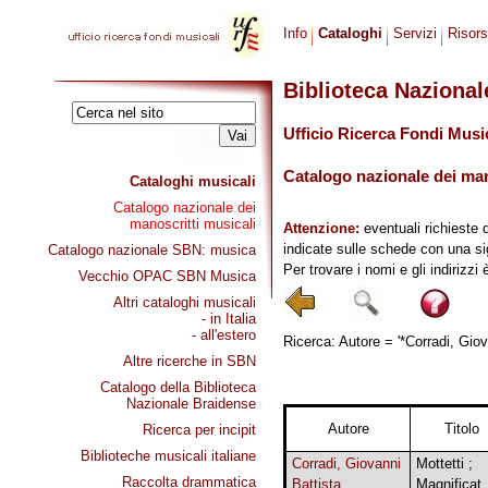
Info
Cataloghi
Servizi
Risor
Biblioteca Naziona
Ufficio Ricerca Fondi Musi
Catalogo nazionale dei mano
Cataloghi musicali
Catalogo nazionale dei
manoscritti musicali
Attenzione:
eventuali richieste 
indicate sulle schede con una si
Catalogo nazionale SBN: musica
Per trovare i nomi e gli indirizzi
Vecchio OPAC SBN Musica
Altri cataloghi musicali
- in Italia
- all'estero
Ricerca: Autore = '*Corradi, Giov
Altre ricerche in SBN
Catalogo della Biblioteca
Nazionale Braidense
Autore
Titolo
Ricerca per incipit
Biblioteche musicali italiane
Corradi, Giovanni
Mottetti ;
Raccolta drammatica
Battista
Magnificat