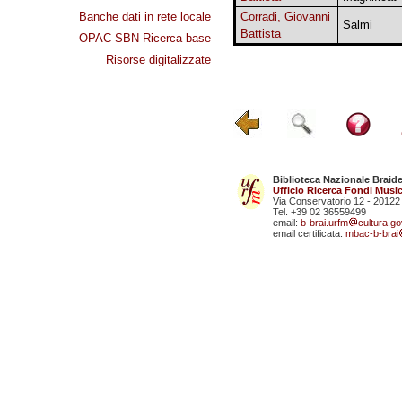
Banche dati in rete locale
Corradi, Giovanni
Salmi
Battista
OPAC SBN Ricerca base
Risorse digitalizzate
Biblioteca Nazionale Braid
Ufficio Ricerca Fondi Music
Via Conservatorio 12 - 20122
Tel. +39 02 36559499
email:
b-brai.urfm
cultura.gov
email certificata:
mbac-b-brai