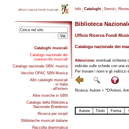
Info
Cataloghi
Servizi
Risor
Biblioteca Naziona
Ufficio Ricerca Fondi Musi
Catalogo nazionale dei mano
Cataloghi musicali
Catalogo nazionale dei
manoscritti musicali
Attenzione:
eventuali richieste 
indicate sulle schede con una si
Catalogo nazionale SBN: musica
Per trovare i nomi e gli indirizzi
Vecchio OPAC SBN Musica
Altri cataloghi musicali
- in Italia
- all'estero
Ricerca: Autore = '*D'Antoni, Ant
Altre ricerche in SBN
Catalogo della Biblioteca
Nazionale Braidense
Autore
Titolo
Forma
Ricerca per incipit
Biblioteche musicali italiane
Raccolta drammatica