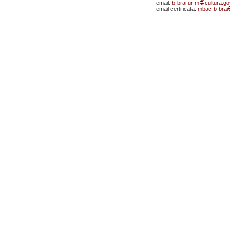
email:
b-brai.urfm
cultura.gov
email certificata:
mbac-b-brai