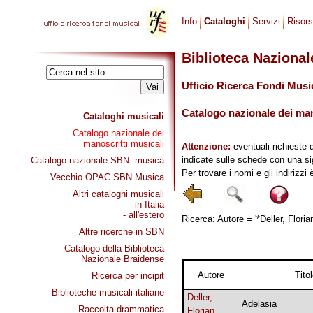
Info
Cataloghi
Servizi
Risor
Biblioteca Naziona
Ufficio Ricerca Fondi Musi
Catalogo nazionale dei mano
Cataloghi musicali
Catalogo nazionale dei
manoscritti musicali
Attenzione:
eventuali richieste 
indicate sulle schede con una si
Catalogo nazionale SBN: musica
Per trovare i nomi e gli indirizzi
Vecchio OPAC SBN Musica
Altri cataloghi musicali
- in Italia
- all'estero
Ricerca: Autore = '*Deller, Floria
Altre ricerche in SBN
Catalogo della Biblioteca
Nazionale Braidense
Autore
Tito
Ricerca per incipit
Biblioteche musicali italiane
Deller,
Adelasia
Raccolta drammatica
Florian