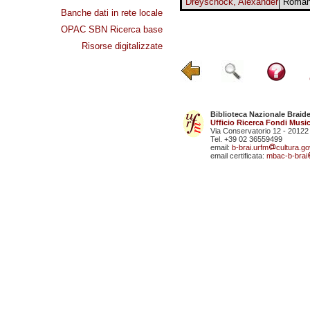
Dreyschock, Alexander
Roma
Banche dati in rete locale
OPAC SBN Ricerca base
Risorse digitalizzate
Biblioteca Nazionale Braid
Ufficio Ricerca Fondi Music
Via Conservatorio 12 - 20122
Tel. +39 02 36559499
email:
b-brai.urfm
cultura.gov
email certificata:
mbac-b-brai