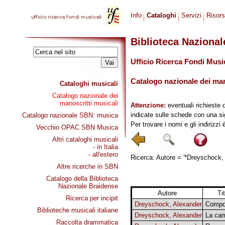
Info
Cataloghi
Servizi
Risor
Biblioteca Naziona
Ufficio Ricerca Fondi Musi
Catalogo nazionale dei mano
Cataloghi musicali
Catalogo nazionale dei
manoscritti musicali
Attenzione:
eventuali richieste 
indicate sulle schede con una si
Catalogo nazionale SBN: musica
Per trovare i nomi e gli indirizzi
Vecchio OPAC SBN Musica
Altri cataloghi musicali
- in Italia
- all'estero
Ricerca: Autore = '*Dreyschock, 
Altre ricerche in SBN
Catalogo della Biblioteca
Nazionale Braidense
Autore
Ti
Ricerca per incipit
Dreyschock, Alexander
Compos
Biblioteche musicali italiane
Dreyschock, Alexander
La cam
Raccolta drammatica