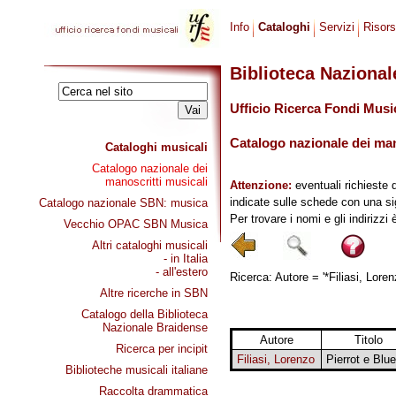
Info
Cataloghi
Servizi
Risor
Biblioteca Naziona
Ufficio Ricerca Fondi Musi
Catalogo nazionale dei mano
Cataloghi musicali
Catalogo nazionale dei
manoscritti musicali
Attenzione:
eventuali richieste 
indicate sulle schede con una si
Catalogo nazionale SBN: musica
Per trovare i nomi e gli indirizzi
Vecchio OPAC SBN Musica
Altri cataloghi musicali
- in Italia
- all'estero
Ricerca: Autore = '*Filiasi, Loren
Altre ricerche in SBN
Catalogo della Biblioteca
Nazionale Braidense
Autore
Titolo
Ricerca per incipit
Filiasi, Lorenzo
Pierrot e Blue
Biblioteche musicali italiane
Raccolta drammatica