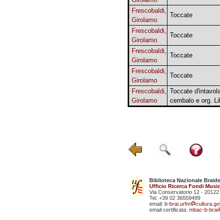
Frescobaldi,
Toccate
Girolamo
Frescobaldi,
Toccate
Girolamo
Frescobaldi,
Toccate
Girolamo
Frescobaldi,
Toccate
Girolamo
Frescobaldi,
Toccate d'intavola
Girolamo
cembalo e org. Li
Biblioteca Nazionale Braid
Ufficio Ricerca Fondi Music
Via Conservatorio 12 - 20122
Tel. +39 02 36559499
email:
b-brai.urfm
cultura.gov
email certificata:
mbac-b-brai