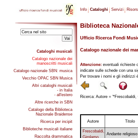
Info
Cataloghi
Servizi
Risor
Biblioteca Naziona
Ufficio Ricerca Fondi Musi
Catalogo nazionale dei mano
Cataloghi musicali
Catalogo nazionale dei
manoscritti musicali
Attenzione:
eventuali richieste 
indicate sulle schede con una si
Catalogo nazionale SBN: musica
Per trovare i nomi e gli indirizzi
Vecchio OPAC SBN Musica
Altri cataloghi musicali
- in Italia
- all'estero
Ricerca: Autore = '*Frescobaldi, 
Altre ricerche in SBN
Catalogo della Biblioteca
Nazionale Braidense
Autore
Titolo
Ricerca per incipit
Biblioteche musicali italiane
Frescobaldi,
Andante religioso
Raccolta drammatica
Girolamo