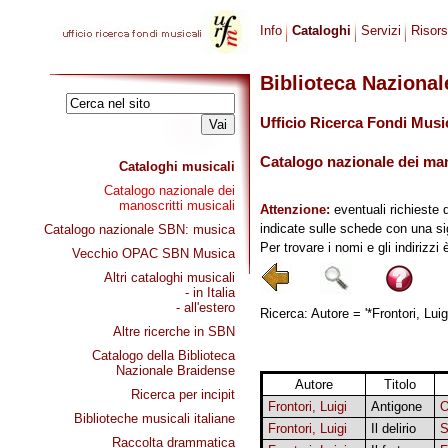
Info
Cataloghi
Servizi
Risor
Biblioteca Naziona
Ufficio Ricerca Fondi Musi
Catalogo nazionale dei mano
Cataloghi musicali
Catalogo nazionale dei
manoscritti musicali
Attenzione:
eventuali richieste 
indicate sulle schede con una si
Catalogo nazionale SBN: musica
Per trovare i nomi e gli indirizzi
Vecchio OPAC SBN Musica
Altri cataloghi musicali
- in Italia
- all'estero
Ricerca: Autore = '*Frontori, Luig
Altre ricerche in SBN
Catalogo della Biblioteca
Nazionale Braidense
Autore
Titolo
Ricerca per incipit
Frontori, Luigi
Antigone
Biblioteche musicali italiane
Frontori, Luigi
Il delirio
Raccolta drammatica