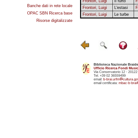
Frontori, Luigi
Il furto
F
Banche dati in rete locale
Frontori, Luigi
L'estasi
F
OPAC SBN Ricerca base
Frontori, Luigi
Le turbe
Risorse digitalizzate
Biblioteca Nazionale Braid
Ufficio Ricerca Fondi Music
Via Conservatorio 12 - 20122
Tel. +39 02 36559499
email:
b-brai.urfm
cultura.gov
email certificata:
mbac-b-brai