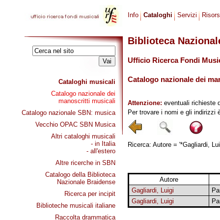
Info
Cataloghi
Servizi
Risor
Biblioteca Naziona
Ufficio Ricerca Fondi Musi
Catalogo nazionale dei mano
Cataloghi musicali
Catalogo nazionale dei
manoscritti musicali
Attenzione:
eventuali richieste 
Per trovare i nomi e gli indirizzi
Catalogo nazionale SBN: musica
Vecchio OPAC SBN Musica
Altri cataloghi musicali
- in Italia
Ricerca: Autore = '*Gagliardi, Lui
- all'estero
Altre ricerche in SBN
Catalogo della Biblioteca
Autore
Nazionale Braidense
Gagliardi, Luigi
Pa
Ricerca per incipit
Gagliardi, Luigi
Pa
Biblioteche musicali italiane
Raccolta drammatica