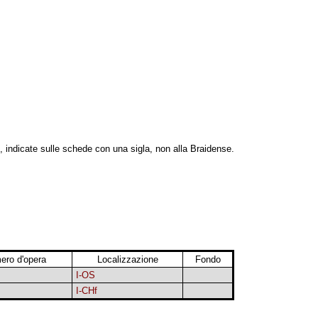
, indicate sulle schede con una sigla, non alla Braidense.
ero d'opera
Localizzazione
Fondo
I-OS
I-CHf