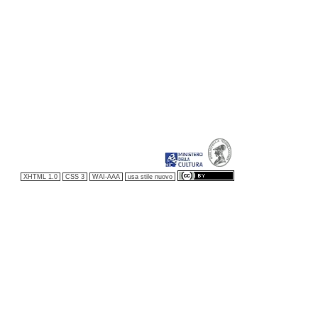
XHTML 1.0
CSS 3
WAI-AAA
usa stile nuovo