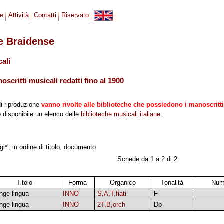
se
Attività
Contatti
Riservato
le Braidense
cali
scritti musicali redatti fino al 1900
di riproduzione
vanno rivolte alle biblioteche che possiedono i manoscritti
 è disponibile un elenco delle
biblioteche musicali italiane
.
gi*', in ordine di titolo, documento
Schede da 1 a 2 di 2
Titolo
Forma
Organico
Tonalità
Num
nge lingua
INNO
S,A,T,fiati
F
nge lingua
INNO
2T,B,orch
Db