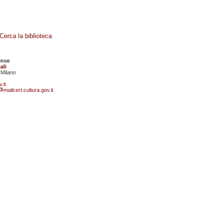
Cerca la biblioteca
ense
ali
 Milano
.it
mailcert.cultura.gov.it