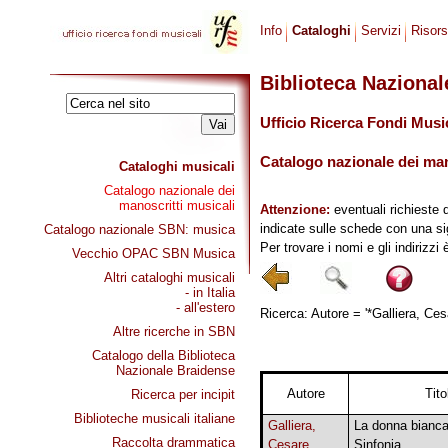
Info
Cataloghi
Servizi
Risor
Biblioteca Naziona
Ufficio Ricerca Fondi Musi
Catalogo nazionale dei mano
Cataloghi musicali
Catalogo nazionale dei
manoscritti musicali
Attenzione:
eventuali richieste 
indicate sulle schede con una si
Catalogo nazionale SBN: musica
Per trovare i nomi e gli indirizzi
Vecchio OPAC SBN Musica
Altri cataloghi musicali
- in Italia
- all'estero
Ricerca: Autore = '*Galliera, Cesa
Altre ricerche in SBN
Catalogo della Biblioteca
Nazionale Braidense
Autore
Tito
Ricerca per incipit
Biblioteche musicali italiane
Galliera,
La donna bianca
Raccolta drammatica
Cesare
Sinfonia