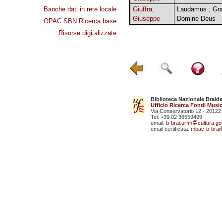
Banche dati in rete locale
Giuffra,
Laudamus ; Gra
Giuseppe
Domine Deus
OPAC SBN Ricerca base
Risorse digitalizzate
Biblioteca Nazionale Braid
Ufficio Ricerca Fondi Music
Via Conservatorio 12 - 20122
Tel. +39 02 36559499
email:
b-brai.urfm
cultura.gov
email certificata:
mbac-b-brai