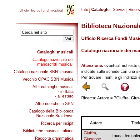
Info
Cataloghi
Servizi
Risor
Biblioteca Naziona
Ufficio Ricerca Fondi Musi
Catalogo nazionale dei mano
Cataloghi musicali
Catalogo nazionale dei
manoscritti musicali
Attenzione:
eventuali richieste 
indicate sulle schede con una si
Catalogo nazionale SBN: musica
Per trovare i nomi e gli indirizzi
Vecchio OPAC SBN Musica
Altri cataloghi musicali
- in Italia
- all'estero
Ricerca: Autore = '*Giuffra, Gius
Altre ricerche in SBN
Catalogo della Biblioteca
Nazionale Braidense
Autore
Titol
Ricerca per incipit
Biblioteche musicali italiane
Giuffra,
Lauda Jerusal
Raccolta drammatica
Giuseppe