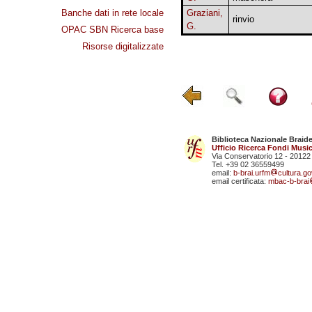
Banche dati in rete locale
Graziani,
rinvio
G.
OPAC SBN Ricerca base
Risorse digitalizzate
Biblioteca Nazionale Braid
Ufficio Ricerca Fondi Music
Via Conservatorio 12 - 20122
Tel. +39 02 36559499
email:
b-brai.urfm
cultura.gov
email certificata:
mbac-b-brai