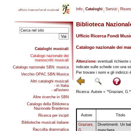
Info
Cataloghi
Servizi
Risor
Biblioteca Naziona
Ufficio Ricerca Fondi Musi
Catalogo nazionale dei mano
Cataloghi musicali
Catalogo nazionale dei
manoscritti musicali
Attenzione:
eventuali richieste 
indicate sulle schede con una si
Catalogo nazionale SBN: musica
Per trovare i nomi e gli indirizzi
Vecchio OPAC SBN Musica
Altri cataloghi musicali
- in Italia
- all'estero
Ricerca: Autore = '*Graziani, G.*'
Altre ricerche in SBN
Catalogo della Biblioteca
Nazionale Braidense
Autore
Titolo
Ricerca per incipit
Biblioteche musicali italiane
Graziani,
Divertimenti. Un bal
Raccolta drammatica
G.
maschera