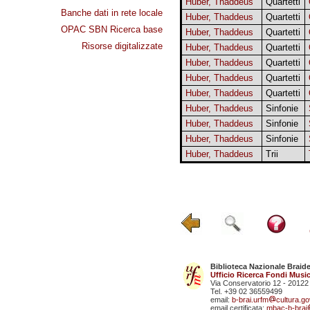
Huber, Thaddeus
Quartetti
Banche dati in rete locale
Huber, Thaddeus
Quartetti
OPAC SBN Ricerca base
Huber, Thaddeus
Quartetti
Risorse digitalizzate
Huber, Thaddeus
Quartetti
Huber, Thaddeus
Quartetti
Huber, Thaddeus
Quartetti
Huber, Thaddeus
Quartetti
Huber, Thaddeus
Sinfonie
Huber, Thaddeus
Sinfonie
Huber, Thaddeus
Sinfonie
Huber, Thaddeus
Trii
Biblioteca Nazionale Braid
Ufficio Ricerca Fondi Music
Via Conservatorio 12 - 20122
Tel. +39 02 36559499
email:
b-brai.urfm
cultura.gov
email certificata:
mbac-b-brai