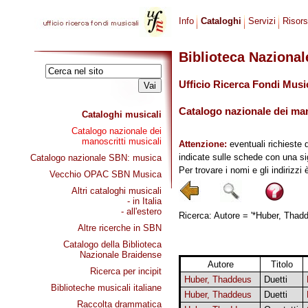
Info
Cataloghi
Servizi
Risor
Biblioteca Naziona
Ufficio Ricerca Fondi Musi
Catalogo nazionale dei mano
Cataloghi musicali
Catalogo nazionale dei
manoscritti musicali
Attenzione:
eventuali richieste 
indicate sulle schede con una si
Catalogo nazionale SBN: musica
Per trovare i nomi e gli indirizzi
Vecchio OPAC SBN Musica
Altri cataloghi musicali
- in Italia
- all'estero
Ricerca: Autore = '*Huber, Thadde
Altre ricerche in SBN
Catalogo della Biblioteca
Nazionale Braidense
Autore
Titolo
Ricerca per incipit
Huber, Thaddeus
Duetti
Biblioteche musicali italiane
Huber, Thaddeus
Duetti
Raccolta drammatica