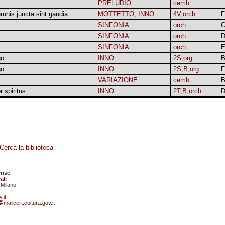
PRELUDIO
cemb
emnis juncta sint gaudia
MOTTETTO, INNO
4V,orch
F
SINFONIA
orch
SINFONIA
orch
SINFONIA
orch
E
go
INNO
2S,org
B
go
INNO
2S,B,org
F
VARIAZIONE
cemb
B
r spiritus
INNO
2T,B,orch
Cerca la biblioteca
ense
ali
 Milano
.it
mailcert.cultura.gov.it