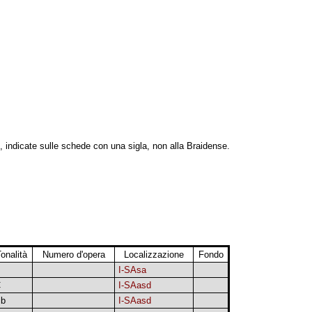
, indicate sulle schede con una sigla, non alla Braidense.
onalità
Numero d'opera
Localizzazione
Fondo
I-SAsa
C
I-SAasd
b
I-SAasd