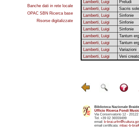
Lamberti, Luigi
Preludi
Banche dati in rete locale
Lamberti, Luigi
Sacris sol
OPAC SBN Ricerca base
Lamberti, Luigi
Sinfonie
Risorse digitalizzate
Lamberti, Luigi
Sinfonie
Lamberti, Luigi
Sinfonie
Lamberti, Luigi
Tantum er
Lamberti, Luigi
Tantum er
Lamberti, Luigi
Variazioni
Lamberti, Luigi
Veni creato
Biblioteca Nazionale Braid
Ufficio Ricerca Fondi Music
Via Conservatorio 12 - 20122
Tel. +39 02 36559499
email:
b-brai.urfm
cultura.gov
email certificata:
mbac-b-brai