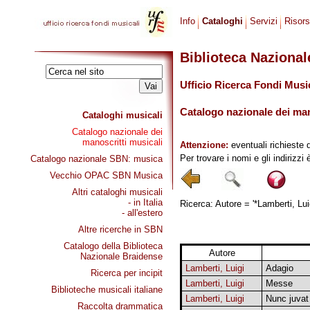
Info
Cataloghi
Servizi
Risor
Biblioteca Naziona
Ufficio Ricerca Fondi Musi
Catalogo nazionale dei mano
Cataloghi musicali
Catalogo nazionale dei
manoscritti musicali
Attenzione:
eventuali richieste 
Per trovare i nomi e gli indirizzi
Catalogo nazionale SBN: musica
Vecchio OPAC SBN Musica
Altri cataloghi musicali
- in Italia
Ricerca: Autore = '*Lamberti, Luig
- all'estero
Altre ricerche in SBN
Catalogo della Biblioteca
Autore
Nazionale Braidense
Lamberti, Luigi
Adagio
Ricerca per incipit
Lamberti, Luigi
Messe
Biblioteche musicali italiane
Lamberti, Luigi
Nunc juvat
Raccolta drammatica