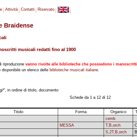
se
Attività
Contatti
Riservato
le Braidense
cali
scritti musicali redatti fino al 1900
di riproduzione
vanno rivolte alle biblioteche che possiedono i manoscritti
 è disponibile un elenco delle
biblioteche musicali italiane
.
i*', in ordine di titolo, documento
Schede da 1 a 12 di 12
Titolo
Forma
Organico
T
cemb
MESSA
T,B,orch
S,2T,B,orch
B