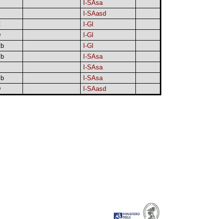
I-SAsa
I-SAasd
C
I-Gl
D
I-Gl
b
I-Gl
b
I-SAsa
I-SAsa
b
I-SAsa
D
I-SAasd