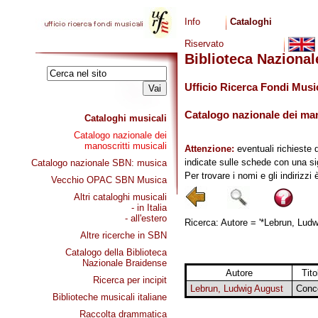
Info
Cataloghi
Riservato
Biblioteca Naziona
Ufficio Ricerca Fondi Musi
Catalogo nazionale dei mano
Cataloghi musicali
Catalogo nazionale dei
manoscritti musicali
Attenzione:
eventuali richieste 
indicate sulle schede con una si
Catalogo nazionale SBN: musica
Per trovare i nomi e gli indirizzi
Vecchio OPAC SBN Musica
Altri cataloghi musicali
- in Italia
- all'estero
Ricerca: Autore = '*Lebrun, Ludwi
Altre ricerche in SBN
Catalogo della Biblioteca
Nazionale Braidense
Autore
Tito
Ricerca per incipit
Lebrun, Ludwig August
Conce
Biblioteche musicali italiane
Raccolta drammatica