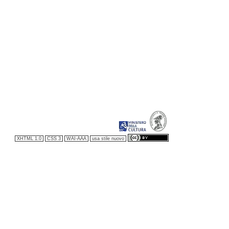
XHTML 1.0
CSS 3
WAI-AAA
usa stile nuovo