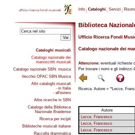
Info
Cataloghi
Servizi
Risor
Biblioteca Naziona
Ufficio Ricerca Fondi Musi
Catalogo nazionale dei mano
Cataloghi musicali
Catalogo nazionale dei
manoscritti musicali
Attenzione:
eventuali richieste 
Per trovare i nomi e gli indirizzi
Catalogo nazionale SBN: musica
Vecchio OPAC SBN Musica
Altri cataloghi musicali
- in Italia
Ricerca: Autore = '*Lecce, France
- all'estero
Altre ricerche in SBN
Catalogo della Biblioteca
Autore
Nazionale Braidense
Lecce, Francesco
Ricerca per incipit
Lecce, Francesco
Biblioteche musicali italiane
Lecce, Francesco
Raccolta drammatica