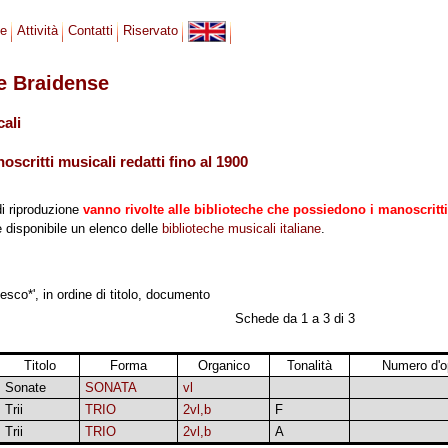
se
Attività
Contatti
Riservato
le Braidense
cali
scritti musicali redatti fino al 1900
di riproduzione
vanno rivolte alle biblioteche che possiedono i manoscritti
 è disponibile un elenco delle
biblioteche musicali italiane
.
sco*', in ordine di titolo, documento
Schede da 1 a 3 di 3
Titolo
Forma
Organico
Tonalità
Numero d'o
Sonate
SONATA
vl
Trii
TRIO
2vl,b
F
Trii
TRIO
2vl,b
A