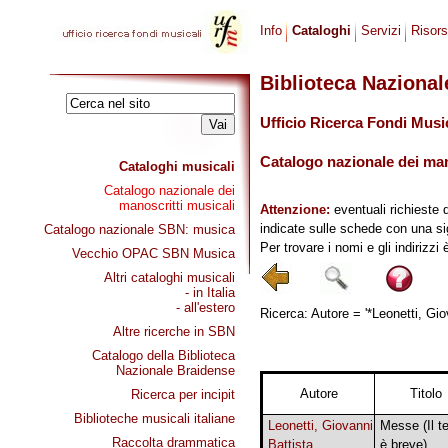
Info
Cataloghi
Servizi
Risor
Biblioteca Naziona
Ufficio Ricerca Fondi Musi
Catalogo nazionale dei mano
Cataloghi musicali
Catalogo nazionale dei
manoscritti musicali
Attenzione:
eventuali richieste 
indicate sulle schede con una si
Catalogo nazionale SBN: musica
Per trovare i nomi e gli indirizzi
Vecchio OPAC SBN Musica
Altri cataloghi musicali
- in Italia
- all'estero
Ricerca: Autore = '*Leonetti, Gio
Altre ricerche in SBN
Catalogo della Biblioteca
Nazionale Braidense
Autore
Titolo
Ricerca per incipit
Biblioteche musicali italiane
Leonetti, Giovanni
Messe (Il 
Raccolta drammatica
Battista
è breve)