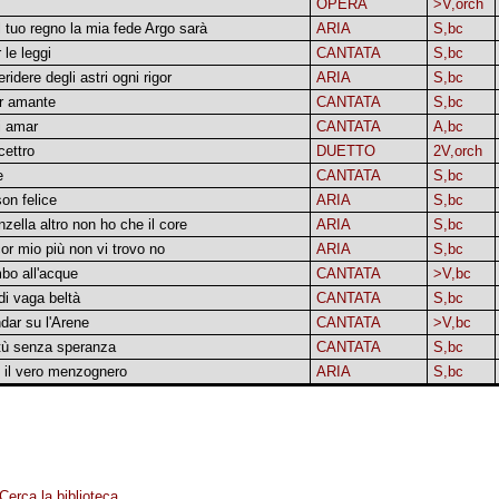
OPERA
>V,orch
l tuo regno la mia fede Argo sarà
ARIA
S,bc
le leggi
CANTATA
S,bc
ridere degli astri ogni rigor
ARIA
S,bc
er amante
CANTATA
S,bc
i amar
CANTATA
A,bc
cettro
DUETTO
2V,orch
e
CANTATA
S,bc
on felice
ARIA
S,bc
zella altro non ho che il core
ARIA
S,bc
or mio più non vi trovo no
ARIA
S,bc
mbo all'acque
CANTATA
>V,bc
di vaga beltà
CANTATA
S,bc
dar su l'Arene
CANTATA
>V,bc
itù senza speranza
CANTATA
S,bc
re il vero menzognero
ARIA
S,bc
Cerca la biblioteca