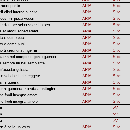
a moro per te
ARIA
S,bc
i allori intorno al crine
ARIA
S,bc
 così mi piace vedermi
ARIA
S,bc
zie d'amore scherzatemi in sen
ARIA
S,bc
ie et amori scherzatemi
ARIA
S,bc
ato e come puoi
ARIA
S,bc
ato e come puoi
ARIA
S,bc
o ti credi di stringermi
ARIA
S,bc
hiama nel campo un genio guerrier
ARIA
S,bc
 è sempre un bel sembiante
ARIA
S,bc
m'uccider gelosia
ARIA
S,bc
o voi che il ciel reggete
ARIA
S,bc
armi guerra
ARIA
S,bc
armi guerriera m'invita a battaglia
ARIA
S,bc
te frodi insegna amore
ARIA
S,bc
te frodi insegna amore
ARIA
S,bc
ta
>V
ta
>V
ta
>V
n è bello un volto
ARIA
S,bc