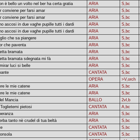
n è bello un volto nel ber ha certa gratia
ARIA
S,bc
ir conviene per farsi amar
ARIA
S,bc
ir conviene per farsi amar
ARIA
S,bc
o ascosi in due vaghe pupille tutti i dardi
ARIA
S,bc
o ascosi in due vaghe pupille tutti i dardi
ARIA
S,bc
iglio che sa piangere
ARIA
S,bc
or che paventa
ARIA
S,bc
etta bramata
ARIA
S,bc
etta bramata sdegnata mi fà
ARIA
S,bc
mirar luci si belle
ARIA
S,bc
mante
CANTATA
S,bc
OPERA
>V,orch
ere le mie catene
ARIA
S,bc
ere le mie catene
ARIA
S,bc
del Mancia
BALLO
2vl,b
Toglietemi pietosi
CANTATA
A,bc
speranza
ARIA
S,bc
rba tanto nè crudel di tua beltà
ARIA
S,bc
te
CANTATA
S,bc
consola
CANTATA
S,bc