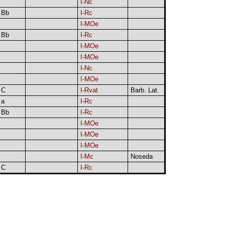
I-Nc
Bb
I-Rc
I-MOe
Bb
I-Rc
I-MOe
I-MOe
I-Nc
I-MOe
C
I-Rvat
Barb. Lat.
a
I-Rc
Bb
I-Rc
I-MOe
I-MOe
I-MOe
I-Mc
Noseda
C
I-Rc