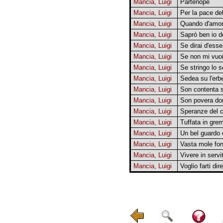
Mancia, Luigi
Partenope
Mancia, Luigi
Per la pace de
Mancia, Luigi
Quando d'amor 
Mancia, Luigi
Saprò ben io de
Mancia, Luigi
Se dirai d'ess
Mancia, Luigi
Se non mi vuo
Mancia, Luigi
Se stringo lo s
Mancia, Luigi
Sedea su l'erb
Mancia, Luigi
Son contenta s
Mancia, Luigi
Son povera don
Mancia, Luigi
Speranze del c
Mancia, Luigi
Tuffata in gre
Mancia, Luigi
Un bel guardo 
Mancia, Luigi
Vasta mole fon
Mancia, Luigi
Vivere in serv
Mancia, Luigi
Voglio farti di