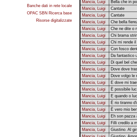
Mancia, Luigi
Bella che in p
Banche dati in rete locale
Mancia, Luigi
Cantate
OPAC SBN Ricerca base
Mancia, Luigi
Cantate
Risorse digitalizzate
Mancia, Luigi
Che bella fiere
Mancia, Luigi
Che ne dite o 
Mancia, Luigi
Chi brama stri
Mancia, Luigi
Chi mi rende il
Mancia, Luigi
Con fosco dent
Mancia, Luigi
Da fantastico 
Mancia, Luigi
Di quel bel ch
Mancia, Luigi
Dove dove tras
Mancia, Luigi
Dove volgo le 
Mancia, Luigi
E dove mi trae
Mancia, Luigi
È possibile luc
Mancia, Luigi
E quando o lu
Mancia, Luigi
È rio tiranno d
Mancia, Luigi
È vero mio ben
Mancia, Luigi
Eh son pazza à
Mancia, Luigi
Filli credilo a 
Mancia, Luigi
Giustino. Al gi
Mancia, Luigi
Giustino. Amor