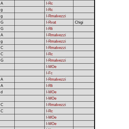
A
I-Rc
g
I-Rc
g
I-Rmalvezzi
G
I-Rvat
Chigi
G
I-Rli
A
I-Rmalvezzi
g
I-Rmalvezzi
C
I-Rmalvezzi
C
I-Rc
G
I-Rmalvezzi
I-MOe
I-Fc
A
I-Rmalvezzi
A
I-Rli
d
I-MOe
I-MOe
C
I-Rmalvezzi
C
I-Rc
I-MOe
I-MOe