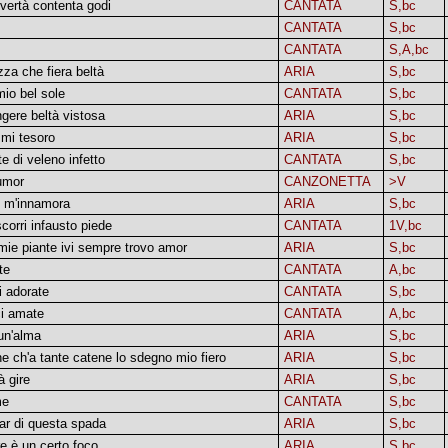
overtà contenta godi
CANTATA
S,bc
CANTATA
S,bc
CANTATA
S,A,bc
zza che fiera beltà
ARIA
S,bc
mio bel sole
CANTATA
S,bc
ngere beltà vistosa
ARIA
S,bc
 mi tesoro
ARIA
S,bc
e di veleno infetto
CANTATA
S,bc
umor
CANZONETTA
>V
e m'innamora
ARIA
S,bc
corri infausto piede
CANTATA
1V,bc
mie piante ivi sempre trovo amor
ARIA
S,bc
te
CANTATA
A,bc
i adorate
CANTATA
S,bc
ci amate
CANTATA
A,bc
'un'alma
ARIA
S,bc
e ch'a tante catene lo sdegno mio fiero
ARIA
S,bc
 gire
ARIA
S,bc
me
CANTATA
S,bc
rar di questa spada
ARIA
S,bc
e è un certo foco
ARIA
S,bc