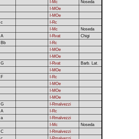
I-Mc
Noseda
I-MOe
I-MOe
c
I-Rc
I-Mc
Noseda
A
I-Rvat
Chigi
Bb
I-Rc
I-MOe
I-MOe
G
I-Rvat
Barb. Lat.
I-MOe
F
I-Rc
I-MOe
I-MOe
I-MOe
G
I-Rmalvezzi
A
I-Rc
a
I-Rmalvezzi
I-Mc
Noseda
C
I-Rmalvezzi
c
I-Rmalvezzi