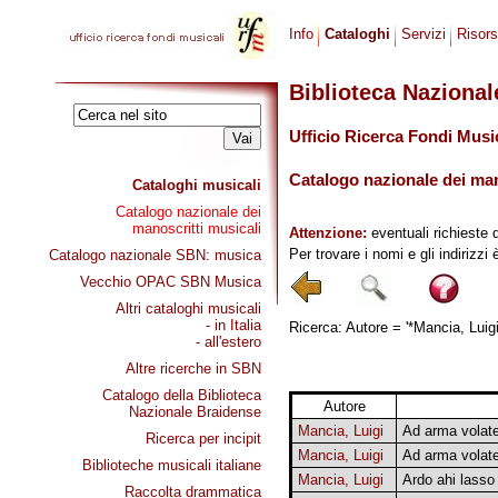
Info
Cataloghi
Servizi
Risor
Biblioteca Naziona
Ufficio Ricerca Fondi Musi
Catalogo nazionale dei mano
Cataloghi musicali
Catalogo nazionale dei
manoscritti musicali
Attenzione:
eventuali richieste 
Per trovare i nomi e gli indirizzi
Catalogo nazionale SBN: musica
Vecchio OPAC SBN Musica
Altri cataloghi musicali
- in Italia
Ricerca: Autore = '*Mancia, Luigi
- all'estero
Altre ricerche in SBN
Catalogo della Biblioteca
Autore
Nazionale Braidense
Mancia, Luigi
Ad arma volate
Ricerca per incipit
Mancia, Luigi
Ad arma volate
Biblioteche musicali italiane
Mancia, Luigi
Ardo ahi lasso
Raccolta drammatica