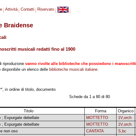
se
Attività
Contatti
Riservato
le Braidense
cali
scritti musicali redatti fino al 1900
di riproduzione
vanno rivolte alle biblioteche che possiedono i manoscritti
 è disponibile un elenco delle
biblioteche musicali italiane
.
*', in ordine di titolo, documento
Schede da 1 a 80 di 80
Titolo
Forma
Organico
 ; Expurgate debellate
MOTTETTO
1V,orch
 ; Expurgate debellate
MOTTETTO
1V,orch
 e non oso
CANTATA
S,bc