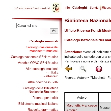
Info
Cataloghi
Servizi
Risor
Biblioteca Naziona
Ufficio Ricerca Fondi Musi
Catalogo nazionale dei mano
Cataloghi musicali
Catalogo nazionale dei
manoscritti musicali
Attenzione:
eventuali richieste 
indicate sulle schede con una si
Catalogo nazionale SBN: musica
Per trovare i nomi e gli indirizzi
Vecchio OPAC SBN Musica
Altri cataloghi musicali
- in Italia
- all'estero
Ricerca: Autore = '*Marchetti, Fr
Altre ricerche in SBN
Catalogo della Biblioteca
Nazionale Braidense
Autore
Ricerca per incipit
Biblioteche musicali italiane
Marchetti, Francesco
Messe
Raccolta drammatica
Antonio