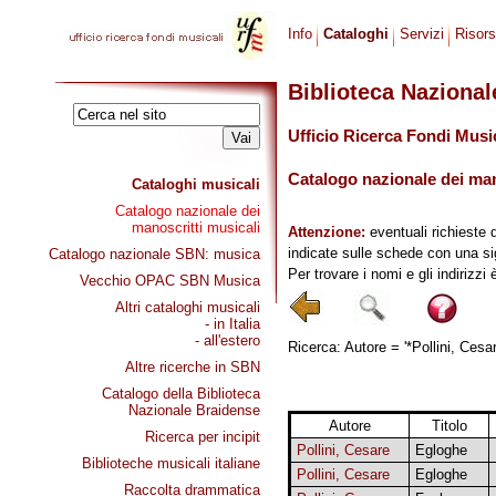
Info
Cataloghi
Servizi
Risor
Biblioteca Naziona
Ufficio Ricerca Fondi Musi
Catalogo nazionale dei mano
Cataloghi musicali
Catalogo nazionale dei
manoscritti musicali
Attenzione:
eventuali richieste 
indicate sulle schede con una si
Catalogo nazionale SBN: musica
Per trovare i nomi e gli indirizzi
Vecchio OPAC SBN Musica
Altri cataloghi musicali
- in Italia
- all'estero
Ricerca: Autore = '*Pollini, Cesar
Altre ricerche in SBN
Catalogo della Biblioteca
Nazionale Braidense
Autore
Titolo
Ricerca per incipit
Pollini, Cesare
Egloghe
Biblioteche musicali italiane
Pollini, Cesare
Egloghe
Raccolta drammatica