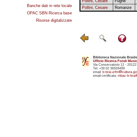
Pollini, Cesare
Fughe
Banche dati in rete locale
Pollini, Cesare
Romanze
OPAC SBN Ricerca base
Risorse digitalizzate
Biblioteca Nazionale Braid
Ufficio Ricerca Fondi Music
Via Conservatorio 12 - 20122
Tel. +39 02 36559499
email:
b-brai.urfm
cultura.gov
email certificata:
mbac-b-brai