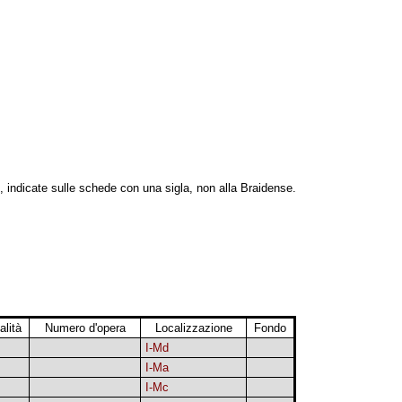
, indicate sulle schede con una sigla, non alla Braidense.
alità
Numero d'opera
Localizzazione
Fondo
I-Md
I-Ma
I-Mc