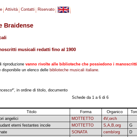
se
Attività
Contatti
Riservato
le Braidense
cali
scritti musicali redatti fino al 1900
di riproduzione
vanno rivolte alle biblioteche che possiedono i manoscritti
 è disponibile un elenco delle
biblioteche musicali italiane
.
ncesco*', in ordine di titolo, documento
Schede da 1 a 6 di 6
Titolo
Forma
Organico
Ton
ri angelici
MOTTETTO
4V,orch
udant eterni festantes incole
MOTTETTO
S,A,B,org
G
nate
SONATA
cemb/org
D