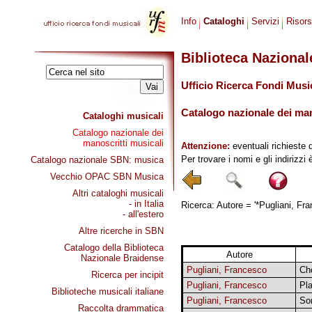
Info
Cataloghi
Servizi
Risor
Biblioteca Naziona
Ufficio Ricerca Fondi Musi
Catalogo nazionale dei mano
Cataloghi musicali
Catalogo nazionale dei
manoscritti musicali
Attenzione:
eventuali richieste 
Per trovare i nomi e gli indirizzi
Catalogo nazionale SBN: musica
Vecchio OPAC SBN Musica
Altri cataloghi musicali
- in Italia
Ricerca: Autore = '*Pugliani, Fra
- all'estero
Altre ricerche in SBN
Catalogo della Biblioteca
Autore
Nazionale Braidense
Pugliani, Francesco
Cho
Ricerca per incipit
Pugliani, Francesco
Pla
Biblioteche musicali italiane
Pugliani, Francesco
So
Raccolta drammatica