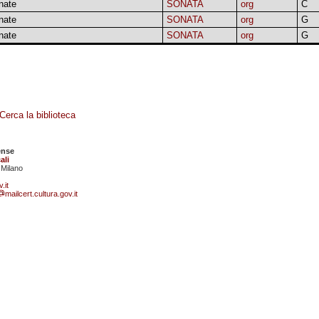
nate
SONATA
org
C
nate
SONATA
org
G
nate
SONATA
org
G
Cerca la biblioteca
ense
ali
 Milano
.it
mailcert.cultura.gov.it