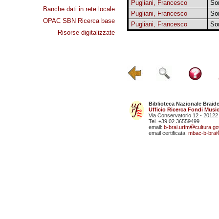
Pugliani, Francesco
So
Banche dati in rete locale
Pugliani, Francesco
So
OPAC SBN Ricerca base
Pugliani, Francesco
So
Risorse digitalizzate
Biblioteca Nazionale Braid
Ufficio Ricerca Fondi Music
Via Conservatorio 12 - 20122
Tel. +39 02 36559499
email:
b-brai.urfm
cultura.gov
email certificata:
mbac-b-brai