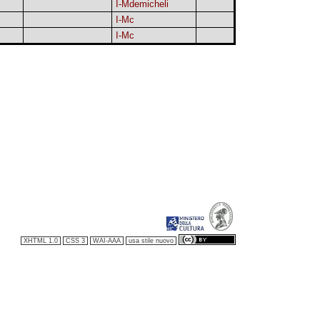
I-Mdemicheli
I-Mc
I-Mc
XHTML 1.0
CSS 3
WAI-AAA
usa stile nuovo