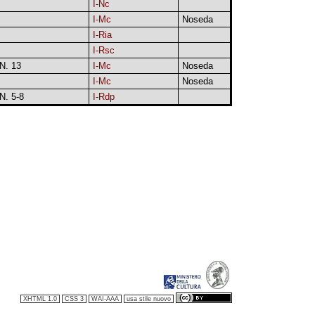
I-Nc
I-Mc
Noseda
I-Ria
I-Rsc
N. 13
I-Mc
Noseda
I-Mc
Noseda
N. 5-8
I-Rdp
XHTML 1.0
CSS 3
WAI-AAA
usa stile nuovo