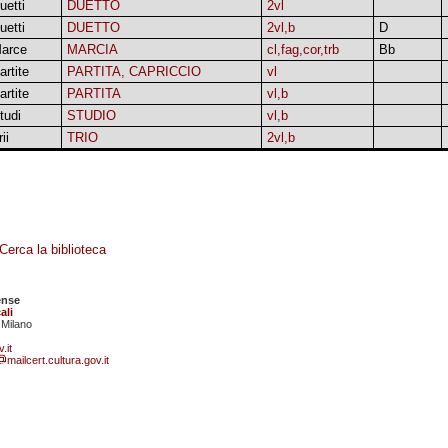
uetti
DUETTO
2vl
uetti
DUETTO
2vl,b
D
arce
MARCIA
cl,fag,cor,trb
Bb
artite
PARTITA, CAPRICCIO
vl
artite
PARTITA
vl,b
tudi
STUDIO
vl,b
ii
TRIO
2vl,b
Cerca la biblioteca
ense
ali
 Milano
.it
mailcert.cultura.gov.it