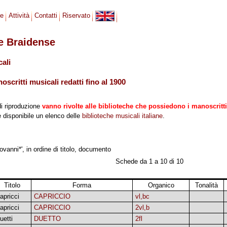
se
Attività
Contatti
Riservato
le Braidense
cali
scritti musicali redatti fino al 1900
di riproduzione
vanno rivolte alle biblioteche che possiedono i manoscritti
 è disponibile un elenco delle
biblioteche musicali italiane
.
vanni*', in ordine di titolo, documento
Schede da 1 a 10 di 10
Titolo
Forma
Organico
Tonalità
apricci
CAPRICCIO
vl,bc
apricci
CAPRICCIO
2vl,b
uetti
DUETTO
2fl