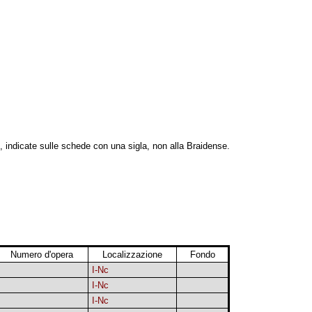
, indicate sulle schede con una sigla, non alla Braidense.
Numero d'opera
Localizzazione
Fondo
I-Nc
I-Nc
I-Nc