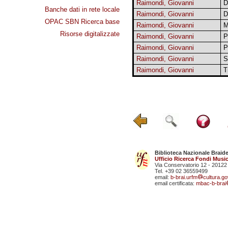
Raimondi, Giovanni
D
Banche dati in rete locale
Raimondi, Giovanni
D
OPAC SBN Ricerca base
Raimondi, Giovanni
M
Risorse digitalizzate
Raimondi, Giovanni
P
Raimondi, Giovanni
P
Raimondi, Giovanni
S
Raimondi, Giovanni
Tr
Biblioteca Nazionale Braid
Ufficio Ricerca Fondi Music
Via Conservatorio 12 - 20122
Tel. +39 02 36559499
email:
b-brai.urfm
cultura.gov
email certificata:
mbac-b-brai