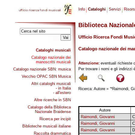
Info
Cataloghi
Servizi
Risor
Biblioteca Naziona
Ufficio Ricerca Fondi Musi
Catalogo nazionale dei mano
Cataloghi musicali
Catalogo nazionale dei
manoscritti musicali
Attenzione:
eventuali richieste 
Per trovare i nomi e gli indirizzi
Catalogo nazionale SBN: musica
Vecchio OPAC SBN Musica
Altri cataloghi musicali
- in Italia
Ricerca: Autore = '*Raimondi, Gio
- all'estero
Altre ricerche in SBN
Catalogo della Biblioteca
Autore
Nazionale Braidense
Raimondi, Giovanni
C
Ricerca per incipit
Raimondi, Giovanni
C
Biblioteche musicali italiane
Raimondi, Giovanni
D
Raccolta drammatica