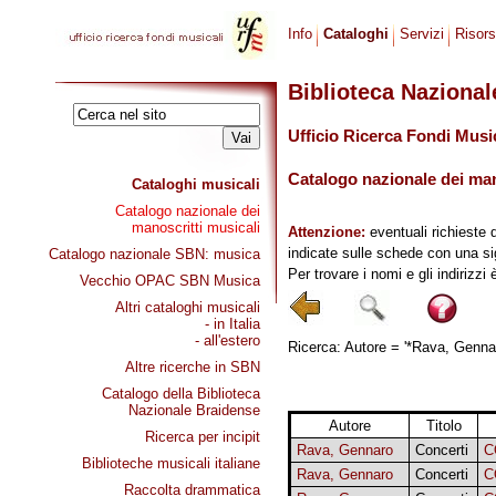
Info
Cataloghi
Servizi
Risor
Biblioteca Naziona
Ufficio Ricerca Fondi Musi
Catalogo nazionale dei mano
Cataloghi musicali
Catalogo nazionale dei
manoscritti musicali
Attenzione:
eventuali richieste 
indicate sulle schede con una si
Catalogo nazionale SBN: musica
Per trovare i nomi e gli indirizzi
Vecchio OPAC SBN Musica
Altri cataloghi musicali
- in Italia
- all'estero
Ricerca: Autore = '*Rava, Gennaro
Altre ricerche in SBN
Catalogo della Biblioteca
Nazionale Braidense
Autore
Titolo
Ricerca per incipit
Rava, Gennaro
Concerti
C
Biblioteche musicali italiane
Rava, Gennaro
Concerti
C
Raccolta drammatica