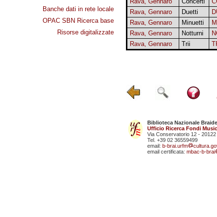
Rava, Gennaro
Concerti
C
Banche dati in rete locale
Rava, Gennaro
Duetti
D
OPAC SBN Ricerca base
Rava, Gennaro
Minuetti
M
Risorse digitalizzate
Rava, Gennaro
Notturni
N
Rava, Gennaro
Trii
T
Biblioteca Nazionale Braid
Ufficio Ricerca Fondi Music
Via Conservatorio 12 - 20122
Tel. +39 02 36559499
email:
b-brai.urfm
cultura.gov
email certificata:
mbac-b-brai