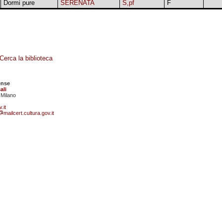
Dormi pure
SERENATA
S,pf
F
Cerca la biblioteca
ense
ali
 Milano
.it
mailcert.cultura.gov.it