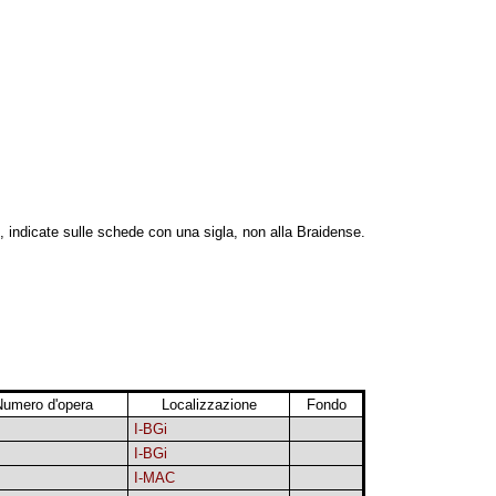
, indicate sulle schede con una sigla, non alla Braidense.
Numero d'opera
Localizzazione
Fondo
I-BGi
I-BGi
I-MAC