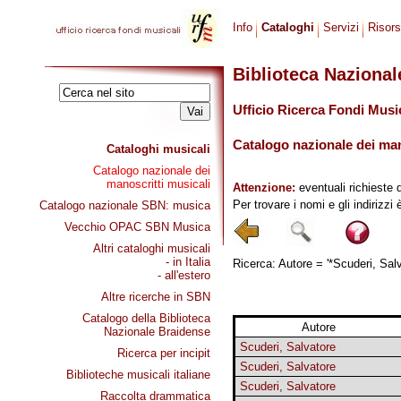
Info
Cataloghi
Servizi
Risor
Biblioteca Naziona
Ufficio Ricerca Fondi Musi
Catalogo nazionale dei mano
Cataloghi musicali
Catalogo nazionale dei
manoscritti musicali
Attenzione:
eventuali richieste 
Per trovare i nomi e gli indirizzi
Catalogo nazionale SBN: musica
Vecchio OPAC SBN Musica
Altri cataloghi musicali
- in Italia
Ricerca: Autore = '*Scuderi, Salv
- all'estero
Altre ricerche in SBN
Catalogo della Biblioteca
Autore
Nazionale Braidense
Scuderi, Salvatore
Ricerca per incipit
Scuderi, Salvatore
Biblioteche musicali italiane
Scuderi, Salvatore
Raccolta drammatica