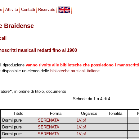
se
Attività
Contatti
Riservato
le Braidense
cali
scritti musicali redatti fino al 1900
di riproduzione
vanno rivolte alle biblioteche che possiedono i manoscritti
 è disponibile un elenco delle
biblioteche musicali italiane
.
atore*', in ordine di titolo, documento
Schede da 1 a 4 di 4
Titolo
Forma
Organico
Tonalità
Dormi pure
SERENATA
1V,pf
Dormi pure
SERENATA
1V,pf
Dormi pure
SERENATA
1V,pf