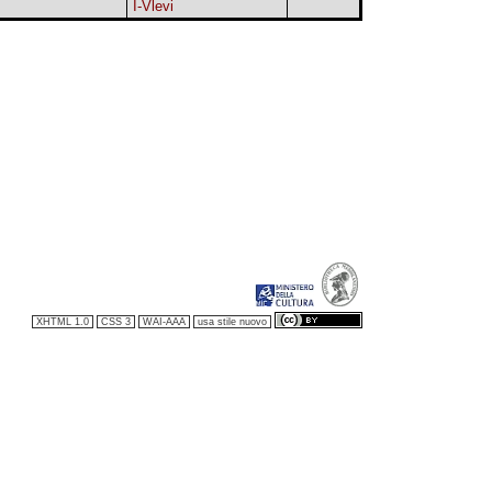
I-Vlevi
XHTML 1.0
CSS 3
WAI-AAA
usa stile nuovo