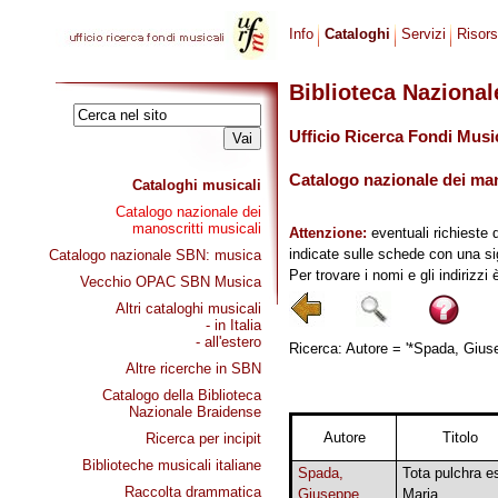
Info
Cataloghi
Servizi
Risor
Biblioteca Naziona
Ufficio Ricerca Fondi Musi
Catalogo nazionale dei mano
Cataloghi musicali
Catalogo nazionale dei
manoscritti musicali
Attenzione:
eventuali richieste 
indicate sulle schede con una si
Catalogo nazionale SBN: musica
Per trovare i nomi e gli indirizzi
Vecchio OPAC SBN Musica
Altri cataloghi musicali
- in Italia
- all'estero
Ricerca: Autore = '*Spada, Giuse
Altre ricerche in SBN
Catalogo della Biblioteca
Nazionale Braidense
Autore
Titolo
Ricerca per incipit
Biblioteche musicali italiane
Spada,
Tota pulchra e
Raccolta drammatica
Giuseppe
Maria