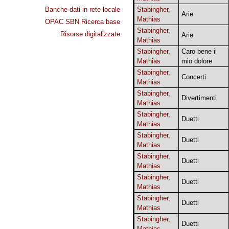
Banche dati in rete locale
Stabingher,
Arie
Mathias
OPAC SBN Ricerca base
Stabingher,
Risorse digitalizzate
Arie
Mathias
Stabingher,
Caro bene il
Mathias
mio dolore
Stabingher,
Concerti
Mathias
Stabingher,
Divertimenti
Mathias
Stabingher,
Duetti
Mathias
Stabingher,
Duetti
Mathias
Stabingher,
Duetti
Mathias
Stabingher,
Duetti
Mathias
Stabingher,
Duetti
Mathias
Stabingher,
Duetti
Mathias