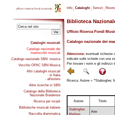
Info
Cataloghi
Servizi
Risor
Biblioteca Naziona
Ufficio Ricerca Fondi Musi
Catalogo nazionale dei mano
Cataloghi musicali
Catalogo nazionale dei
manoscritti musicali
Attenzione:
eventuali richieste 
indicate sulle schede con una si
Catalogo nazionale SBN: musica
Per trovare i nomi e gli indirizzi
Vecchio OPAC SBN Musica
Altri cataloghi musicali
- in Italia
- all'estero
Ricerca: Autore = '*Stabingher, M
Altre ricerche in SBN
Catalogo della Biblioteca
Nazionale Braidense
Autore
Titolo
Ricerca per incipit
Biblioteche musicali italiane
Stabingher,
Arie
Raccolta drammatica
Mathias