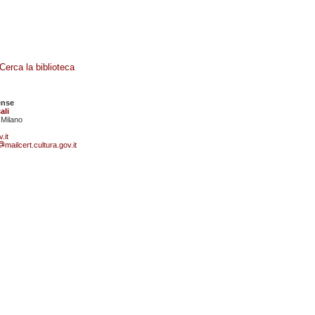
Cerca la biblioteca
ense
ali
 Milano
.it
mailcert.cultura.gov.it