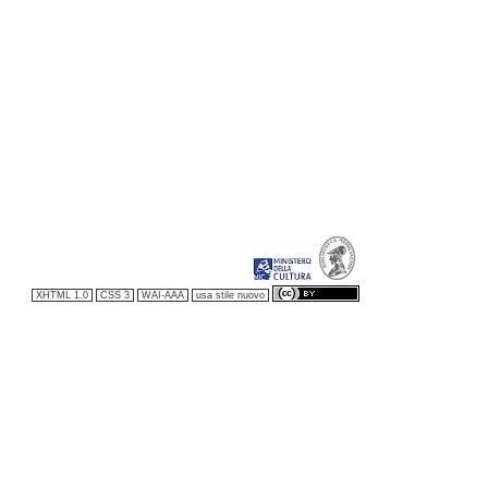
XHTML 1.0
CSS 3
WAI-AAA
usa stile nuovo