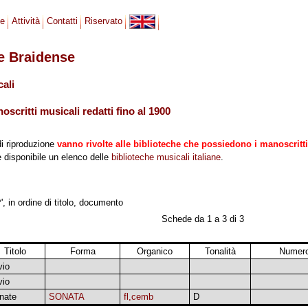
se
Attività
Contatti
Riservato
le Braidense
cali
scritti musicali redatti fino al 1900
di riproduzione
vanno rivolte alle biblioteche che possiedono i manoscritti
 è disponibile un elenco delle
biblioteche musicali italiane
.
', in ordine di titolo, documento
Schede da 1 a 3 di 3
Titolo
Forma
Organico
Tonalità
Numero
vio
vio
nate
SONATA
fl,cemb
D