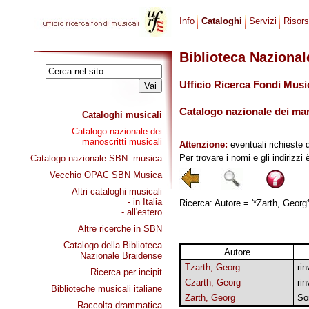
Info
Cataloghi
Servizi
Risor
Biblioteca Naziona
Ufficio Ricerca Fondi Musi
Catalogo nazionale dei mano
Cataloghi musicali
Catalogo nazionale dei
manoscritti musicali
Attenzione:
eventuali richieste 
Per trovare i nomi e gli indirizzi
Catalogo nazionale SBN: musica
Vecchio OPAC SBN Musica
Altri cataloghi musicali
- in Italia
Ricerca: Autore = '*Zarth, Georg*
- all'estero
Altre ricerche in SBN
Catalogo della Biblioteca
Autore
Nazionale Braidense
Tzarth, Georg
rin
Ricerca per incipit
Czarth, Georg
rin
Biblioteche musicali italiane
Zarth, Georg
So
Raccolta drammatica