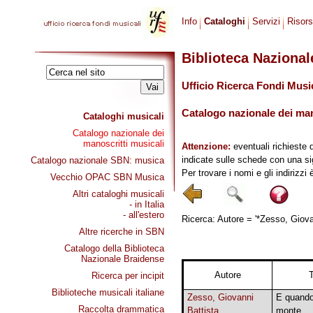
Info
Cataloghi
Servizi
Risor
Biblioteca Naziona
Ufficio Ricerca Fondi Musi
Catalogo nazionale dei mano
Cataloghi musicali
Catalogo nazionale dei
manoscritti musicali
Attenzione:
eventuali richieste 
indicate sulle schede con una si
Catalogo nazionale SBN: musica
Per trovare i nomi e gli indirizzi
Vecchio OPAC SBN Musica
Altri cataloghi musicali
- in Italia
- all'estero
Ricerca: Autore = '*Zesso, Giovan
Altre ricerche in SBN
Catalogo della Biblioteca
Nazionale Braidense
Autore
T
Ricerca per incipit
Biblioteche musicali italiane
Zesso, Giovanni
E quando
Raccolta drammatica
Battista
monte