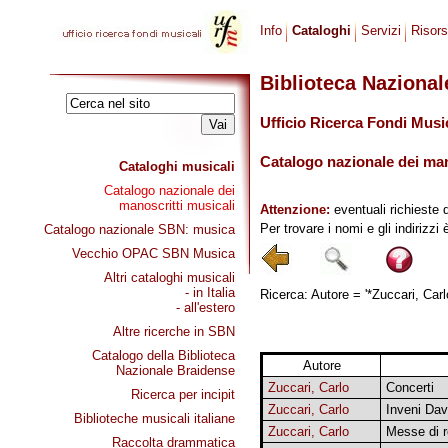
Info
Cataloghi
Servizi
Risor
Biblioteca Naziona
Ufficio Ricerca Fondi Musi
Catalogo nazionale dei mano
Cataloghi musicali
Catalogo nazionale dei
manoscritti musicali
Attenzione:
eventuali richieste 
Per trovare i nomi e gli indirizzi
Catalogo nazionale SBN: musica
Vecchio OPAC SBN Musica
Altri cataloghi musicali
- in Italia
Ricerca: Autore = '*Zuccari, Carlo
- all'estero
Altre ricerche in SBN
Catalogo della Biblioteca
Autore
Nazionale Braidense
Zuccari, Carlo
Concerti
Ricerca per incipit
Zuccari, Carlo
Inveni Da
Biblioteche musicali italiane
Zuccari, Carlo
Messe di 
Raccolta drammatica