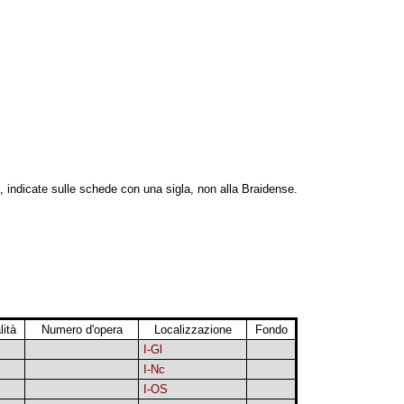
, indicate sulle schede con una sigla, non alla Braidense.
lità
Numero d'opera
Localizzazione
Fondo
I-Gl
I-Nc
I-OS