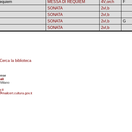
requiem
MESSA DI REQUIEM
4V,orch
F
SONATA
2vl,b
SONATA
2vl,b
SONATA
2vl,b
G
SONATA
2vl,b
Cerca la biblioteca
ense
ali
 Milano
.it
mailcert.cultura.gov.it