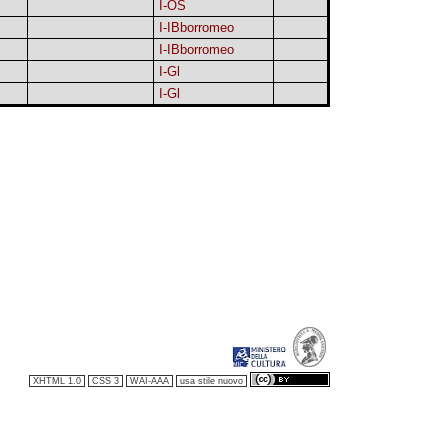
I-OS
I-IBborromeo
I-IBborromeo
I-Gl
I-Gl
XHTML 1.0
CSS 3
WAI-AAA
usa stile nuovo