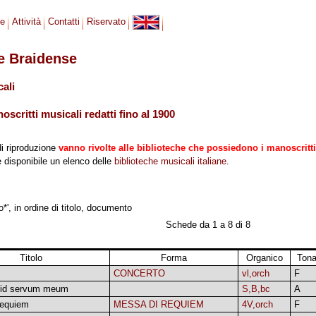
se
Attività
Contatti
Riservato
le Braidense
cali
scritti musicali redatti fino al 1900
di riproduzione
vanno rivolte alle biblioteche che possiedono i manoscritti
 è disponibile un elenco delle
biblioteche musicali italiane
.
*', in ordine di titolo, documento
Schede da 1 a 8 di 8
Titolo
Forma
Organico
Tona
CONCERTO
vl,orch
F
vid servum meum
S,B,bc
A
requiem
MESSA DI REQUIEM
4V,orch
F