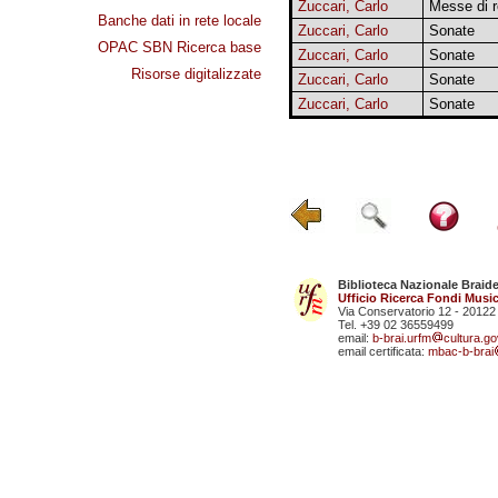
Zuccari, Carlo
Messe di 
Banche dati in rete locale
Zuccari, Carlo
Sonate
OPAC SBN Ricerca base
Zuccari, Carlo
Sonate
Risorse digitalizzate
Zuccari, Carlo
Sonate
Zuccari, Carlo
Sonate
Biblioteca Nazionale Braid
Ufficio Ricerca Fondi Music
Via Conservatorio 12 - 20122
Tel. +39 02 36559499
email:
b-brai.urfm
cultura.gov
email certificata:
mbac-b-brai