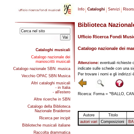
Info
Cataloghi
Servizi
Risor
Biblioteca Naziona
Ufficio Ricerca Fondi Musi
Catalogo nazionale dei mano
Cataloghi musicali
Catalogo nazionale dei
manoscritti musicali
Attenzione:
eventuali richieste 
indicate sulle schede con una si
Catalogo nazionale SBN: musica
Per trovare i nomi e gli indirizzi
Vecchio OPAC SBN Musica
Altri cataloghi musicali
- in Italia
- all'estero
Ricerca: Forma = '*BALLO, CANZO
Altre ricerche in SBN
Catalogo della Biblioteca
Nazionale Braidense
Autore
Titolo
Ricerca per incipit
autori vari
Composizioni
BA
Biblioteche musicali italiane
Raccolta drammatica