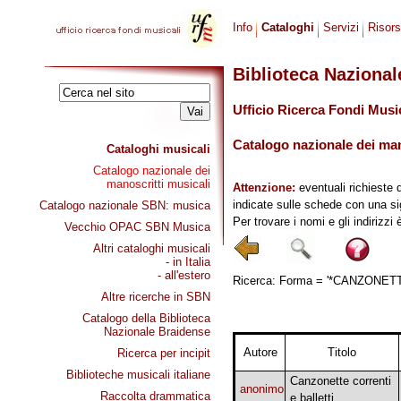
Info
Cataloghi
Servizi
Risor
Biblioteca Naziona
Ufficio Ricerca Fondi Musi
Catalogo nazionale dei mano
Cataloghi musicali
Catalogo nazionale dei
manoscritti musicali
Attenzione:
eventuali richieste 
indicate sulle schede con una si
Catalogo nazionale SBN: musica
Per trovare i nomi e gli indirizzi
Vecchio OPAC SBN Musica
Altri cataloghi musicali
- in Italia
- all'estero
Ricerca: Forma = '*CANZONETTA
Altre ricerche in SBN
Catalogo della Biblioteca
Nazionale Braidense
Autore
Titolo
Ricerca per incipit
Biblioteche musicali italiane
Canzonette correnti
anonimo
Raccolta drammatica
e balletti