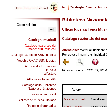
Info
Cataloghi
Servizi
Risor
Biblioteca Naziona
Ufficio Ricerca Fondi Musi
Catalogo nazionale dei mano
Cataloghi musicali
Catalogo nazionale dei
manoscritti musicali
Attenzione:
eventuali richieste 
Per trovare i nomi e gli indirizzi
Catalogo nazionale SBN: musica
Vecchio OPAC SBN Musica
Altri cataloghi musicali
- in Italia
Ricerca: Forma = '*CORO, ROMAN
- all'estero
Altre ricerche in SBN
Catalogo della Biblioteca
Nazionale Braidense
Autore
Ricerca per incipit
Mascagni, Pietro
Cavalleria 
Biblioteche musicali italiane
Raccolta drammatica
Mayr, Johann
Elisa. Face