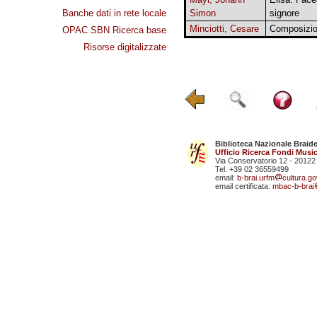
Banche dati in rete locale
Simon
signore
Minciotti, Cesare
Composizio
OPAC SBN Ricerca base
Risorse digitalizzate
Biblioteca Nazionale Braid
Ufficio Ricerca Fondi Music
Via Conservatorio 12 - 20122
Tel. +39 02 36559499
email:
b-brai.urfm
cultura.gov
email certificata:
mbac-b-brai