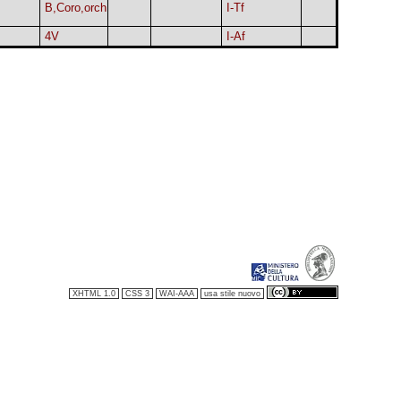
B,Coro,orch
I-Tf
4V
I-Af
XHTML 1.0
CSS 3
WAI-AAA
usa stile nuovo