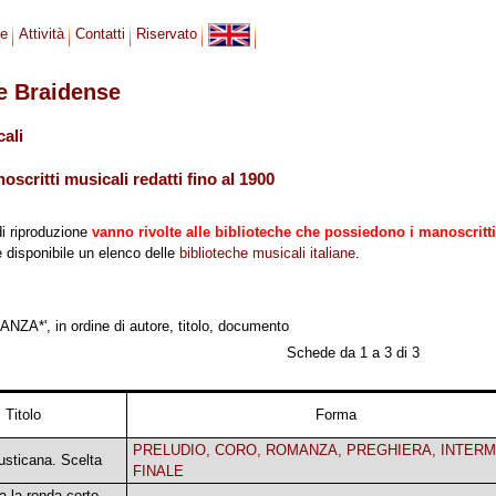
se
Attività
Contatti
Riservato
le Braidense
cali
scritti musicali redatti fino al 1900
di riproduzione
vanno rivolte alle biblioteche che possiedono i manoscritti
 è disponibile un elenco delle
biblioteche musicali italiane
.
ZA*', in ordine di autore, titolo, documento
Schede da 1 a 3 di 3
Titolo
Forma
PRELUDIO, CORO, ROMANZA, PREGHIERA, INTERM
rusticana. Scelta
FINALE
a la ronda certo