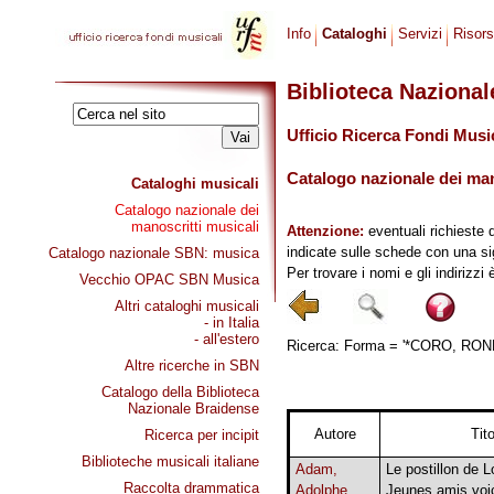
Info
Cataloghi
Servizi
Risor
Biblioteca Naziona
Ufficio Ricerca Fondi Musi
Catalogo nazionale dei mano
Cataloghi musicali
Catalogo nazionale dei
manoscritti musicali
Attenzione:
eventuali richieste 
indicate sulle schede con una si
Catalogo nazionale SBN: musica
Per trovare i nomi e gli indirizzi
Vecchio OPAC SBN Musica
Altri cataloghi musicali
- in Italia
- all'estero
Ricerca: Forma = '*CORO, RONDEA
Altre ricerche in SBN
Catalogo della Biblioteca
Nazionale Braidense
Autore
Tito
Ricerca per incipit
Biblioteche musicali italiane
Adam,
Le postillon de 
Raccolta drammatica
Adolphe
Jeunes amis voic