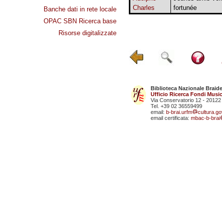
Charles
fortunée
Banche dati in rete locale
OPAC SBN Ricerca base
Risorse digitalizzate
Biblioteca Nazionale Braid
Ufficio Ricerca Fondi Music
Via Conservatorio 12 - 20122
Tel. +39 02 36559499
email:
b-brai.urfm
cultura.gov
email certificata:
mbac-b-brai